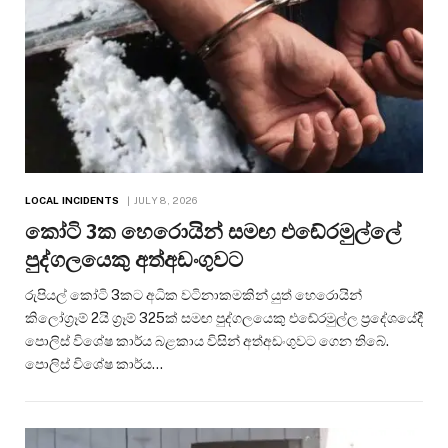
LOCAL INCIDENTS
JULY 8, 2026
කෝටි 3ක හෙරොයින් සමඟ එඬේරමුල්ලේ
පුද්ගලයෙකු අත්අඩංගුවට
රුපියල් කෝටි 3කට අධික වටිනාකමකින් යුත් හෙරොයින්
කිලෝග්‍රෑම් 2යි ග්‍රෑම් 325ක් සමඟ පුද්ගලයෙකු එඬේරමුල්ල ප්‍රදේශයේදී
පොලිස් විශේෂ කාර්ය බළකාය විසින් අත්අඩංගුවට ගෙන තිබේ.
පොලිස් විශේෂ කාර්ය…