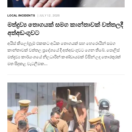
LOCAL INCIDENTS
JULY 12, 2026
මත්ද්‍රව්‍ය තොගයක් සමග කාන්තාවක් වත්තලදී
අත්අඩංගුවට
අයිස් කිලෝග්‍රෑම් එකකට අධික තොගයක් සහ හෙරොයින් සමග
කාන්තාවක් වත්තල ප්‍රදේශයේ දී අත්අඩංගුවට ගෙන තිබේ. පොලිස්
මත්ද්‍රව්‍ය කාර්යංශයේ නිලධාරීන් කණ්ඩායමක් විසින් ලද තොරතුරක්
මත සිදුකළ වැටලීමක…