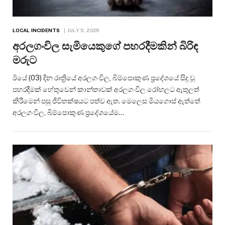
LOCAL INCIDENTS
JULY 5, 2026
අරලගංවිල සැමියෙකුගේ පහරදීමකින් බිරිඳ
මරුට
ඊයේ (03) දින රාත්‍රියේ අරලගංවිල, බිම්පොකුණ ප්‍රදේශයේ සිදු වූ
පහරදීමක් හේතුවෙන් කාන්තාවක් අරලගංවිල රෝහලට ඇතුලත්
කිරීමෙන් පසු ජීවිතක්ෂයට පත්ව ඇත. මෙලෙස මියගොස් ඇත්තේ
අරලගංවිල, බිම්පොකුණ ප්‍රදේශයේම…