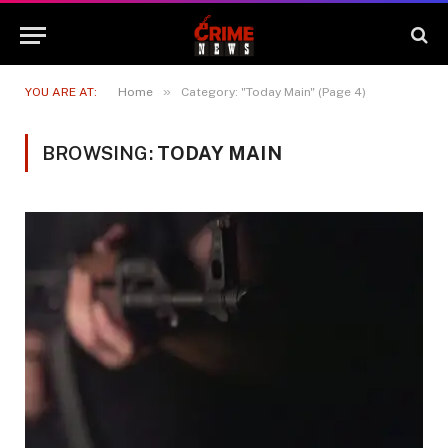
»
YOU ARE AT:
Home
Category: "Today Main" (Page 4)
BROWSING:
TODAY MAIN