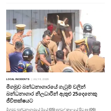
LOCAL INCIDENTS
JULY 6, 2026
මීගමුව බන්ධනාගාරයේ ගැටුම් වලින්
බන්ධනාගාර නිලධාරීන් ඇතුළු 25දෙනෙකු
ජීවිතක්ෂයට
මීගමුව බන්ධනාගාරයේ ඊයේ (05) දහවල් කාලයේ සිට අද (06)