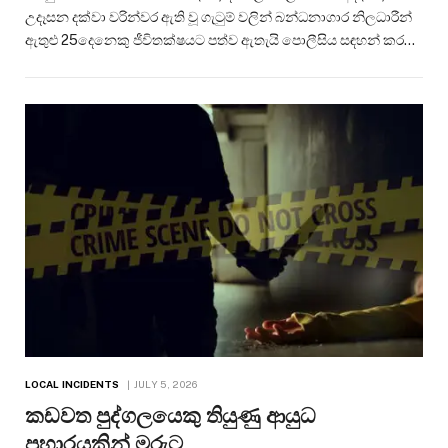
උදෑසන දක්වා වරින්වර ඇති වූ ගැටුම් වලින් බන්ධනාගාර නිලධාරීන්
ඇතුළු 25දෙනෙකු ජීවිතක්ෂයට පත්ව ඇතැයි පොලීසිය සඳහන් කර…
LOCAL INCIDENTS
JULY 5, 2026
කඩවත පුද්ගලයෙකු තියුණු ආයුධ
ප්‍රහාරයකින් මරුට