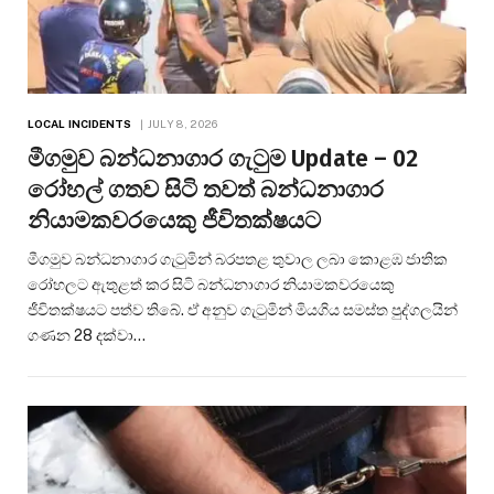
LOCAL INCIDENTS
JULY 8, 2026
මීගමුව බන්ධනාගාර ගැටුම Update – 02
රෝහල් ගතව සිටි තවත් බන්ධනාගාර
නියාමකවරයෙකු ජීවිතක්ෂයට
මීගමුව බන්ධනාගාර ගැටුමින් බරපතළ තුවාල ලබා කොළඹ ජාතික
රෝහලට ඇතුළත් කර සිටි බන්ධනාගාර නියාමකවරයෙකු
ජීවිතක්ෂයට පත්ව තිබේ. ඒ අනුව ගැටුමින් මියගිය සමස්ත පුද්ගලයින්
ගණන 28 දක්වා…