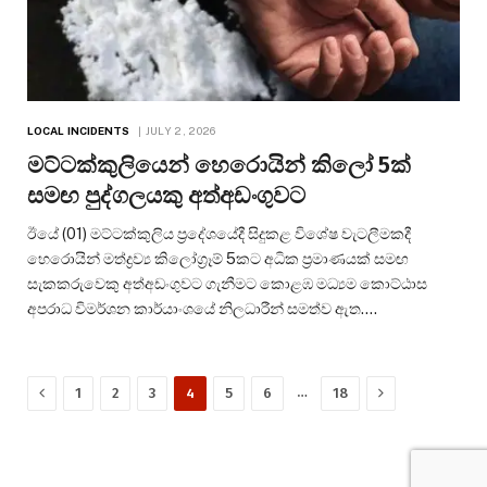
LOCAL INCIDENTS
JULY 2, 2026
මට්ටක්කුලියෙන් හෙරොයින් කිලෝ 5ක්
සමඟ පුද්ගලයකු අත්අඩංගුවට
ඊයේ (01) මට්ටක්කුලිය ප්‍රදේශයේදී සිදුකළ විශේෂ වැටලීමකදී
හෙරොයින් මත්ද්‍රව්‍ය කිලෝග්‍රෑම් 5කට අධික ප්‍රමාණයක් සමඟ
සැකකරුවෙකු අත්අඩංගුවට ගැනීමට කොළඹ මධ්‍යම කොට්ඨාස
අපරාධ විමර්ශන කාර්යාංශයේ නිලධාරීන් සමත්ව ඇත.…
Previous
Next
…
1
2
3
4
5
6
18