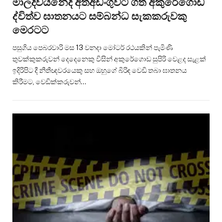
මාලදිවයිනේදී අත්අඩංගුවට ගත් අකුරේගොඩ
ද්විත්ව ඝාතනයට සම්බන්ධ සැකකරුවකු
මෙරටට
පසුගිය පෙබරවාරි මස 13 වනදා මෝටර් රථයකින් පැමිණි
තුවක්කුකරුවන් දෙදෙනෙකු විසින් අකුරේගොඩ සුපිරි වෙළද සැළක්
ඉදිරිපිට දී නීතීඥවරයෙකු සහ ඔහුගේ බිරිඳ වෙඩි තබා ඝාතනය
කිරීමට, වෙඩික්කරුවන්…