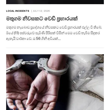
LOCAL INCIDENTS
JULY 12, 2026
මතුගම නිවසකට වෙඩි ප්‍රහාරයක්
මතුගම නෑබොඩ ප්‍රදේශයේ නිවසකට වෙඩි ප්‍රහාරයක් එල්ල වී තිබේ.
ඊයේ (11) පස්වරුවේ පැමිණි පිරිසක් විසින් මෙම වෙඩි තැබීම සිදුකර
ඇතැයි වාර්තා වේ. ඔ 56 ගිනි අවියක්…