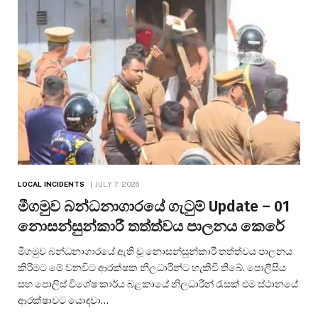
LOCAL INCIDENTS
JULY 7, 2026
මීගමුව බන්ධනාගාරයේ ගැටුම් Update – 01
නොසන්සුන්කාරී තත්ත්වය පාලනය කෙරේ
මීගමුව බන්ධනාගාරයේ ඇති වූ නොසන්සුන්කාරී තත්ත්වය පාලනය
කිරීමට මේ වනවිට ආරක්ෂක නිලධාරීන්ට හැකිවී තිබේ. පොලීසිය
සහ පොලිස් විශේෂ කාර්ය බළකායේ නිලධාරීන් රැසක් එම ස්ථානයේ
ආරක්ෂාවට යොදවා…