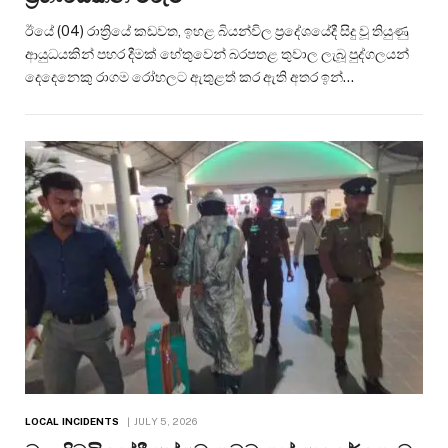
ඊයේ (04) රාත්‍රියේ කඩවත, ඉහළ බියන්විල ප්‍රදේශයේදී සිදු වූ තියුණු
ආයුධයකින් පහර දීමක් හේතුවෙන් බරපතළ තුවාල ලැබූ පුද්ගලයන්
දෙදෙනෙකු රාගම රෝහලට ඇතුළත් කර ඇති අතර ඉන්…
LOCAL INCIDENTS
JULY 5, 2026