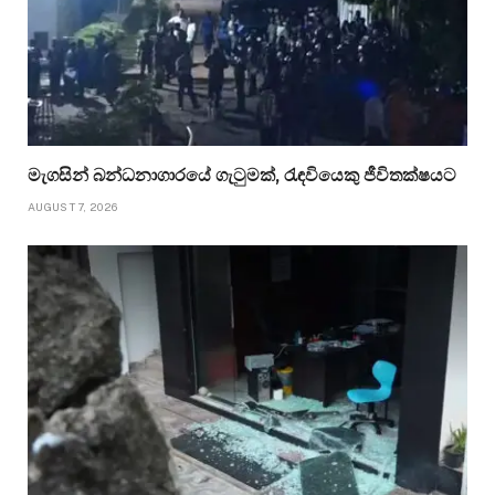
මැගසින් බන්ධනාගාරයේ ගැටුමක්, රැඳවියෙකු ජීවිතක්ෂයට
AUGUST 7, 2026