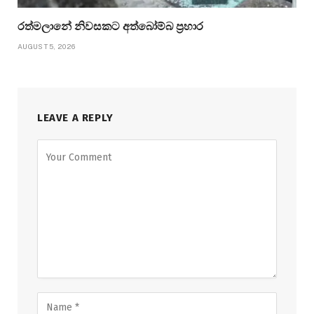
රත්මලානේ නිවසකට අත්බෝම්බ ප්‍රහාර
AUGUST 5, 2026
LEAVE A REPLY