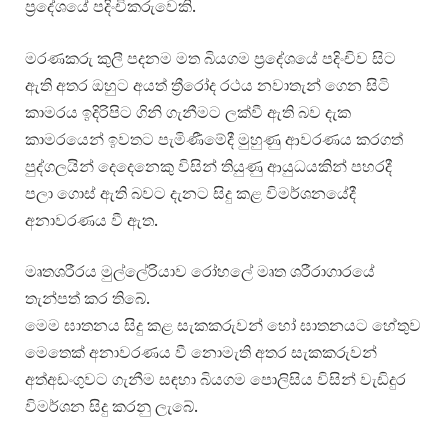
ප්‍රදේශයේ පදිංචිකරුවෙකි.
මරණකරු කුලී පදනම මත බියගම ප්‍රදේශයේ පදිංචිව සිට
ඇති අතර ඔහුට අයත් ත්‍රීරෝද රථය නවාතැන් ගෙන සිටි
කාමරය ඉදිරිපිට ගිනි ගැනීමට ලක්වී ඇති බව දැක
කාමරයෙන් ඉවතට පැමිණීමේදී මුහුණු ආවරණය කරගත්
පුද්ගලයින් දෙදෙනෙකු විසින් තියුණු ආයුධයකින් පහරදී
පලා ගොස් ඇති බවට දැනට සිදු කළ විමර්ශනයේදී
අනාවරණය වී ඇත.
මෘතශරීරය මුල්ලේරියාව රෝහලේ මෘත ශරීරාගාරයේ
තැන්පත් කර තිබේ.
මෙම ඝාතනය සිදු කළ සැකකරුවන් හෝ ඝාතනයට හේතුව
මෙතෙක් අනාවරණය වී නොමැති අතර සැකකරුවන්
අත්අඩංගුවට ගැනීම සඳහා බියගම පොලිසිය විසින් වැඩිදුර
විමර්ශන සිදු කරනු ලැබේ.