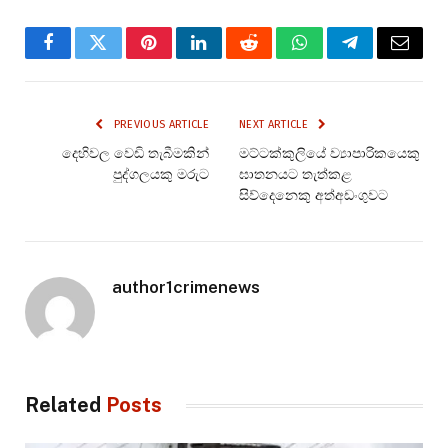
Facebook
Twitter
Pinterest
LinkedIn
Reddit
WhatsApp
Telegram
Email
PREVIOUS ARTICLE
NEXT ARTICLE
දෙහිවල වෙඩි තැබීමකින්
මට්ටක්කුලියේ ව්‍යාපාරිකයෙකු
පුද්ගලයකු මරුට
ඝාතනයට තැත්කළ
සිව්දෙනෙකු අත්අඩංගුවට
author1crimenews
Related
Posts