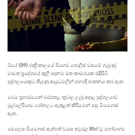
ඊයේ (09) රාත්‍රී කාලයේ බියගම පොලිස් වසමේ ගැමුණු
මාවත ප්‍රදේශයේ කුලී පදනම මත කාමරයක රැඳීසිටි
පුද්ගලයෙකුට තියුණු ආයුධවලින් පහරදී ඝාතනය කර ඇත.
මෙම ප්‍රහාරයෙන් බරපතළ තුවාල ලැබූ අදාළ පුද්ගලයාව
මුල්ලේරියාව රෝහලට ඇතුළත් කිරීමෙන් පසු මියගොස්
ඇත.
මෙලෙස මියගොස් ඇත්තේ වයස අවුරුදු 30ක් වූ හෝමාගම