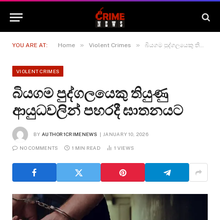
»
»
YOU ARE AT:
Home
Violent Crimes
බියගම පුද්ගලයෙකු තියුණු ආයුධවලින් පහරදී ඝාතනයට
VIOLENT CRIMES
බියගම පුද්ගලයෙකු තියුණු
ආයුධවලින් පහරදී ඝාතනයට
BY
AUTHOR1CRIMENEWS
JANUARY 10, 2026
NO COMMENTS
1 MIN READ
1
VIEWS