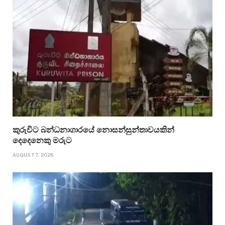
කුරුවිට බන්ධනාගාරයේ නොසන්සුන්තාවයකින්
දෙදෙනෙකු මරුට
AUGUST 7, 2026