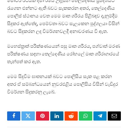
මෝටර් රථයක දමා ඊයේ උදෑසන තෙල්දෙණිය ප්‍රදේශයට
රැගෙන එන්නට ඇති බවට සැකකරන අතර, තෙල්දෙණිය
පොලිස් ස්ථානය වෙත මෙම මෘත ශරීරය පිළිබඳව දැනුම්දීම
සිදුකර ඇත්තේද, පෙම්වතා බවට සැලකෙන පුද්ගලයා විසින්
බවට සිදුකරන ලද විමර්ශනවලදී අනාවරණය වී ඇත.
මහෙස්ත්‍රාත් පරීක්ෂණයෙන් පසු මෘත ශරීරය, පශ්චාත් මරණ
පරීක්ෂණය සඳහා තෙල්දෙණිය රෝහලේ මෘත ශරීරාගාරයේ
තැන්පත් කර ඇත.
මෙම සිදුවීම ඝාතනයක් බවට පොලිසිය සැක පළ කරන
අතර ඒ සම්බන්ධයෙන් නුවරඑළිය පොලිසිය විසින් වැඩිදුර
විමර්ශන සිදුකරනු ලැබේ.
Facebook
Twitter
Pinterest
LinkedIn
Reddit
WhatsApp
Telegram
Email