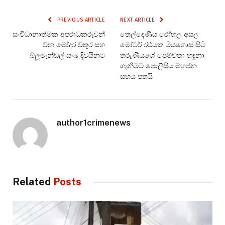
PREVIOUS ARTICLE
NEXT ARTICLE
සංවිධානාත්මක අපරාධකරුවන්
තෙල්දෙණිය රෝහල අසල
වන මෝදර චතුර සහ
මෝටර් රථයක මියගොස් සිටි
බ්ලූමැන්ඩල් සංඛ දිවයිනට
තරුණියගේ පෙම්වතා හඳුනා
ගැනීමට පොලිසිය මහජන
සහය පතයි
author1crimenews
Related
Posts