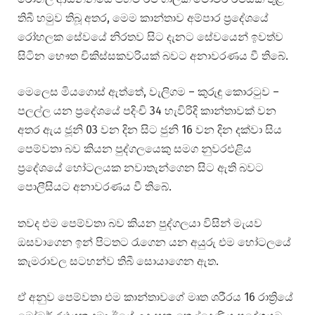
තිබී හමුව තිබූ අතර, මෙම කාන්තාව අම්පාර ප්‍රදේශයේ
රෝහලක සේවයේ නිරතව සිට දැනට සේවයෙන් ඉවත්ව
සිටින භෞත චිකිස්සකවරියක් බවට අනාවරණය වී තිබේ.
මෙලෙස මියගොස් ඇත්තේ, වැලිගම – කුරුඳු කොරටුව –
පලල්ල යන ප්‍රදේශයේ පදිංචි 34 හැවිරිදි කාන්තාවක් වන
අතර ඇය ජූනි 03 වන දින සිට ජුනි 16 වන දින දක්වා සිය
පෙම්වතා බව කියන පුද්ගලයෙකු සමග නුවරඑළිය
ප්‍රදේශයේ හෝටලයක නවාතැන්ගෙන සිට ඇති බවට
පොලීසියට අනාවරණය වී තිබේ.
තවද එම පෙම්වතා බව කියන පුද්ගලයා විසින් මැයව
ඔසවාගෙන ඉන් පිටතට රැගෙන යන අයුරු එම හෝටලයේ
කැමරාවල සටහන්ව තිබී සොයාගෙන ඇත.
ඒ අනුව පෙම්වතා එම කාන්තාවගේ මෘත ශරීරය 16 රාත්‍රියේ