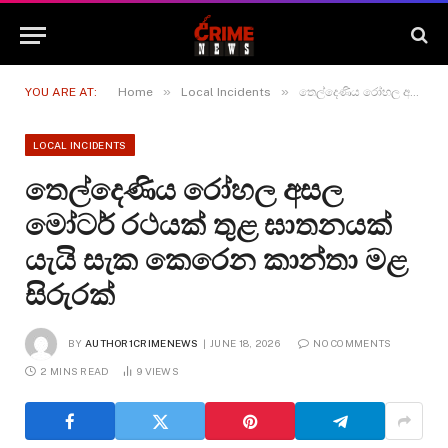
»
»
YOU ARE AT:
Home
Local Incidents
තෙල්දෙණිය රෝහල අසල මෝටර් රථයක් තුළ ඝාතනයක් යැයි සැක කෙරෙන කාන්තා මළ සිරුරක්
LOCAL INCIDENTS
තෙල්දෙණිය රෝහල අසල
මෝටර් රථයක් තුළ ඝාතනයක්
යැයි සැක කෙරෙන කාන්තා මළ
සිරුරක්
BY
AUTHOR1CRIMENEWS
JUNE 18, 2026
NO COMMENTS
2 MINS READ
9
VIEWS