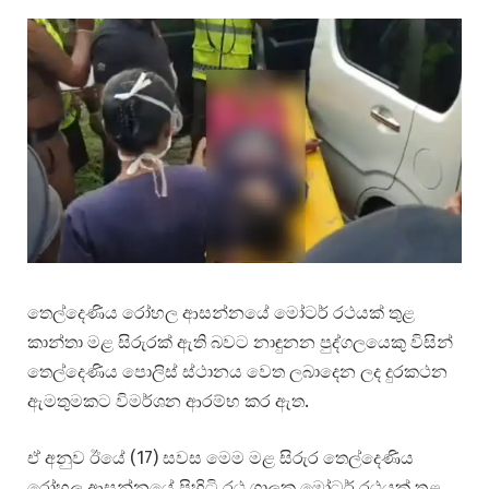
තෙල්දෙණිය රෝහල ආසන්නයේ මෝටර් රථයක් තුළ
කාන්තා මළ සිරුරක් ඇති බවට නාඳුනන පුද්ගලයෙකු විසින්
තෙල්දෙණිය පොලිස් ස්ථානය වෙත ලබාදෙන ලද දුරකථන
ඇමතුමකට විමර්ශන ආරම්භ කර ඇත.
ඒ අනුව ඊයේ (17) සවස මෙම මළ සිරුර තෙල්දෙණිය
රෝහල ආසන්නයේ පිහිටි රථ ගාලක මෝටර් රථයක් තුළ