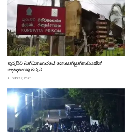
කුරුවිට බන්ධනාගාරයේ නොසන්සුන්තාවයකින්
දෙදෙනෙකු මරුට
AUGUST 7, 2026