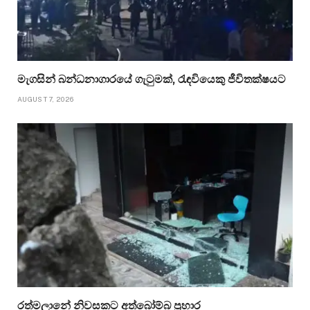
මැගසින් බන්ධනාගාරයේ ගැටුමක්, රැඳවියෙකු ජීවිතක්ෂයට
AUGUST 7, 2026
රත්මලානේ නිවසකට අත්බෝම්බ ප්‍රහාර