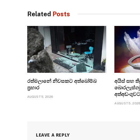
Related
Posts
රත්මලානේ නිවසකට අත්බෝම්බ
අයිස් සහ ත
ප්‍රහාර
බොරලැස්ගම
අත්අඩංගුව
AUGUST 5, 2026
AUGUST 5, 202
LEAVE A REPLY