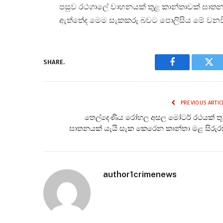
පසුව රථගාලේ වාහනයක් තුළ කාන්තාවක් ඝාතනය
ඇත්තේද මෙම සැකකරු බවට පොලිසිය මේ වනවි
SHARE.
Facebook
Twi
PREVIOUS ARTIC
තෙල්දෙණිය රෝහල අසල මෝටර් රථයක් ත
ඝාතනයක් යැයි සැක කෙරෙන කාන්තා මළ සිරුර
author1crimenews