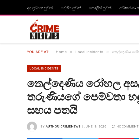
අද ප්‍රධාන පුවත්
දේශීය පුවත්
පොලිස් පුවත්
අධිකරණ හා
»
»
YOU ARE AT:
Home
Local Incidents
තෙල්දෙණිය රෝහ
LOCAL INCIDENTS
තෙල්දෙණිය රෝහල අසල
තරුණියගේ පෙම්වතා හ
සහය පතයි
BY
AUTHOR1CRIMENEWS
JUNE 18, 2026
NO COMMENT