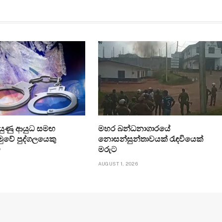
ියුණු ආයුධ සමඟ
මහර බන්ධනාගාරයේ
ුවේ පුද්ගලයෙකු
නොසන්සුන්තාවයක් රැඳවියෙක්
ට
මරුට
6
AUGUST 1, 2026