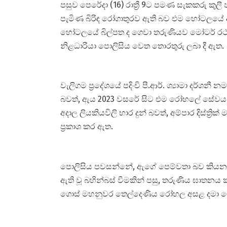
පසුව පෙරේදා (16) රාත්‍රී 9ට පමණ සැකකරු 
පැමිණ බිරිඳ රෝගාතුරව ඇති බව එම හෝටලයේ ආ
හෝටලයේ බිල්පත ද ගෙවා තරුණියව මෝටර් 
නිළධාරියා පොලිසිය වෙත තොරතුරු ලබා දී ඇත.
වැලිගම ප්‍රදේශයේ පදිංචි පී.ආර්. ශ්‍යාමා දර්ශ
බවත්, ඇය 2023 වසරේ සිට එම රෝහලේ සේවය ක
අදාල ලියකියවිලි භාර දුන් බවත්, අම්පාර දිස්ත්
ප්‍රකාශ කර ඇත.
පොලිසිය පවසන්නේ, ඇගේ පෙම්වතා බව කියන 35 
ඇති වූ බහින්බස් වීමකින් පසු, තරුණිය ඝාත
ගොස් මහනුවර තෙල්දෙණිය රෝහල අසළ දමා ග