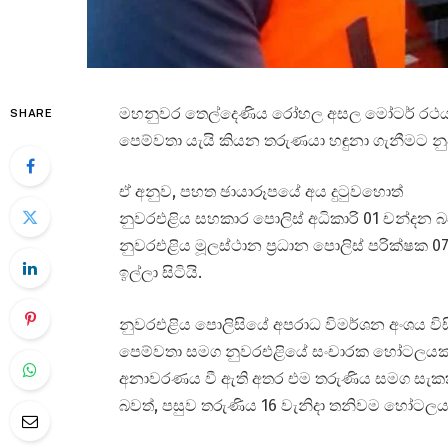
මහනුවර තෙල්දෙණිය රෝහල අසල මෝටර් රථයක 
SHARE
පෙම්වතා යැයි කියන තරුණයා හඳුනා ගැනීමට 
ඒ අනුව, පහත ඡායාරූපයේ අය දුටුවහොත්
නුවරඑළිය සහකාර පොලිස් අධිකාරි 01 චන්දන 
නුවරඑළිය මූලස්ථාන ප්‍රධාන පොලිස් පරික්ෂක 
ඉල්ලා සිටියි.
නුවරඑළිය පොලිසියේ අපරාධ විමර්ශන අංශය විස
පෙම්වතා සමග නුවරඑළියේ සංචාරක හෝටලයක අ
අනාවරණය වී ඇති අතර එම තරුණිය සමග සැකකරු
බවත්, පසුව තරුණිය 16 වැනිදා තනිවම හෝටල