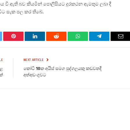
 වී ඇති බව කියමින් පොලිසියට දුරකථන ඇමතුම ලබා දී
ට සැක පල කර තිබේ.
tter
Pinterest
LinkedIn
Reddit
WhatsApp
Telegram
Ema
LE
NEXT ARTICLE
ුළ
කෝටි 10ක අයිස් සමග පුද්ගලයකු කඩවතදී
ක්
අත්අඩංගුවට