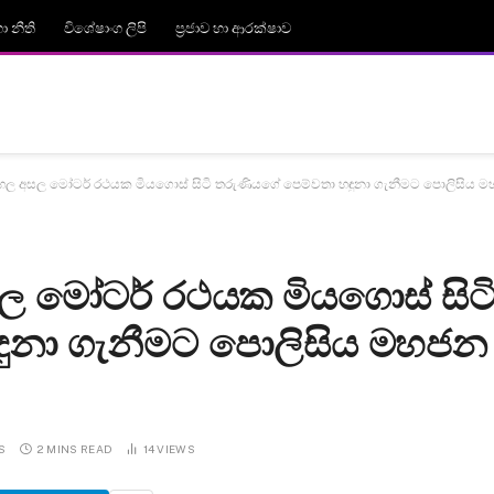
 නීති
විශේෂාංග ලිපි
ප්‍රජාව හා ආරක්ෂාව
ල අසල මෝටර් රථයක මියගොස් සිටි තරුණියගේ පෙම්වතා හඳුනා ගැනීමට පොලිසිය 
 මෝටර් රථයක මියගොස් සිට
ඳුනා ගැනීමට පොලිසිය මහජන
S
2 MINS READ
14
VIEWS