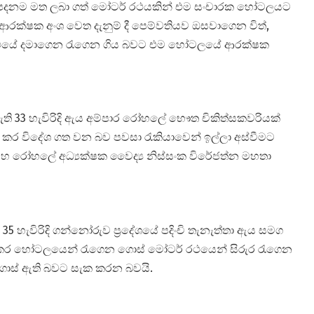
කුලී පදනම මත ලබා ගත් මෝටර් රථයකින් එම සංචාරක හෝටලයට
රක්ෂක අංශ වෙත දැනුම් දී පෙම්වතියව ඔසවාගෙන විත්,
රථයේ දමාගෙන රැගෙන ගිය බවට එම හෝටලයේ ආරක්ෂක
නී නමැති 33 හැවිරිදි ඇය අම්පාර රෝහලේ භෞත චිකිත්සකවරියක්
ර විදේශ ගත වන බව පවසා රැකියාවෙන් ඉල්ලා අස්වීමට
‍රික් මහ රෝහලේ අධ්‍යක්ෂක වෛද්‍ය නිස්සංක විරේජත්න මහතා
හැවිරිදි ගන්නෝරුව ප්‍රදේශයේ පදිංචි තැනැත්තා ඇය සමග
නය කර හෝටලයෙන් රැගෙන ගොස් මෝටර් රථයෙන් සිරුර රැගෙන
ොස් ඇති බවට සැක කරන බවයි.