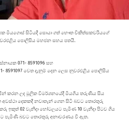
මියගොස් සිටියදී සොයා ගත් භෞත චිකිත්සකවරියගේ
නුවරඑළිය පොලිසිය මහජන සහය පතයි.
බස්නායක 071- 8591096 සහ
071- 8591097 වෙත දැනුම් දෙන ලෙස නුවරඑළිය පොලිසිය
ින් කරන ලද මූලික විමර්ශනයේදී මියගිය තරුණිය සිය
වස්ථා දෙකකදී නවාතැන් ගෙන සිටි බවට තොරතුරු
 ඉකුත් 02 වැනිදා හෝටලයට පැමිණ 10 වැනිදා පිටව ගිය
යට පැමිණි බවට තොරතුරු අනාවරණය වී ඇත.