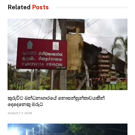
Related
Posts
කුරුවිට බන්ධනාගාරයේ නොසන්සුන්තාවයකින්
දෙදෙනෙකු මරුට
AUGUST 7, 2026