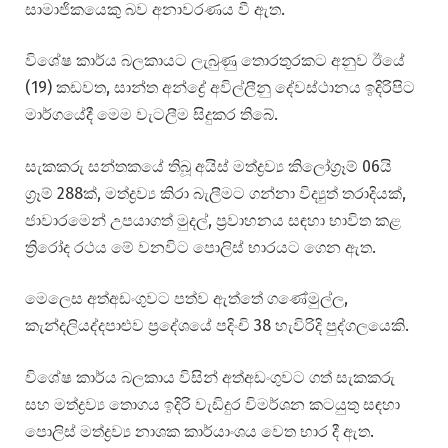
සාමාජිකයෙකු බව අනාවරණය වී ඇත.
විශේෂ කාර්ය බලකායට ලැබුණු තොරතුරකට අනුව ඊයේ
(19) කඩවත, සාන්ත අන්ද්‍රේ අවිල්ලීනු දේවස්ථානය ඉදිරිපිට
මාර්ගයේදී මෙම වැටලීම සිදුකර තිබේ.
සැකකරු සන්තකයේ තිබූ අයිස් මත්ද්‍රව්‍ය කිලෝග්‍රෑම් 06යි
ග්‍රෑම් 288ක්, මත්ද්‍රව්‍ය කිරා බැලීමට ගන්නා විද්‍යුත් තරාදියක්,
ජාවාරමෙන් උපයාගත් මුදල්, ප්‍රවාහනය සඳහා භාවිත කළ
ත්‍රිරෝද රථය මේ වනවිට පොලිස් භාරයට ගෙන ඇත.
මෙලෙස අත්අඩංගුවට පත්ව ඇත්තේ ගණේමුල්ල,
කැන්දලියද්දපාළුව ප්‍රදේශයේ පදිංචි 38 හැවිරිදි පුද්ගලයෙකි.
විශේෂ කාර්ය බලකාය විසින් අත්අඩංගුවට ගත් සැකකරු
සහ මත්ද්‍රව්‍ය තොගය ඉදිරි වැඩිදුර විමර්ශන කටයුතු සඳහා
පොලිස් මත්ද්‍රව්‍ය නාශක කාර්යාංශය වෙත භාර දී ඇත.