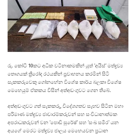
රු. කෝටි 10කට අධික වටිනාකමකින් යුත් ‘අයිස්‘ මත්ද්‍රව්‍ය
තොගයක් ත්‍රිරෝද රථයකින් ප්‍රවාහනය කරමින් සිටි
සැකකරුවෙකු ගෝනහේන විශේෂ කාර්ය බලකා විශේෂ
මෙහෙයුම් ඒකකය විසින් අත්අඩංගුවට ගෙන තිබේ.
අත්අඩංගුවට ගත් සැකකරු, විදේශගතව සැඟව සිටින මහා
පරිමාණ මත්ද්‍රව්‍ය ජාවාරම්කරුවන් සහ සංවිධානාත්මක
අපරාධකරුවන් වන ‘පොඩි සුරේෂ්‘ සහ ‘සංඛ සමීර‘ යන
අයගේ මෙරට මත්ද්‍රව්‍ය ජාලය මෙහෙයවන ප්‍රධාන