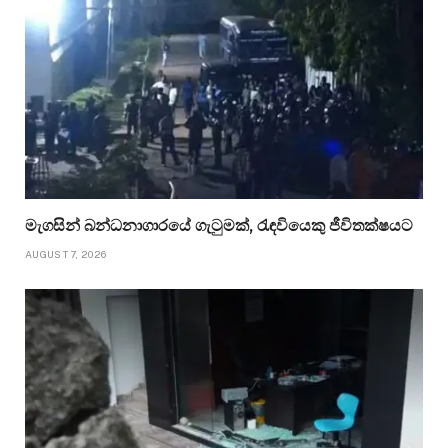
මැගසින් බන්ධනාගාරයේ ගැටුමක්, රැඳවියෙකු ජීවිතක්ෂයට
AUGUST 7, 2026