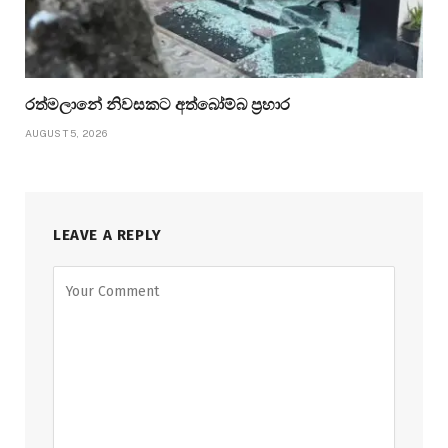
රත්මලානේ නිවසකට අත්බෝම්බ ප්‍රහාර
AUGUST 5, 2026
LEAVE A REPLY