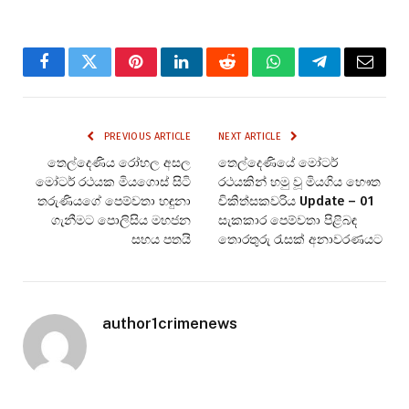
Facebook
Twitter
Pinterest
LinkedIn
Reddit
WhatsApp
Telegram
Email
PREVIOUS ARTICLE
NEXT ARTICLE
තෙල්දෙණිය රෝහල අසල
තෙල්දෙණියේ මෝටර්
මෝටර් රථයක මියගොස් සිටි
රථයකින් හමු වූ මියගිය භෞත
තරුණියගේ පෙම්වතා හඳුනා
චිකිත්සකවරිය Update – 01
ගැනීමට පොලිසිය මහජන
සැකකාර පෙම්වතා පිළිබඳ
සහය පතයි
තොරතුරු රැසක් අනාවරණයට
author1crimenews