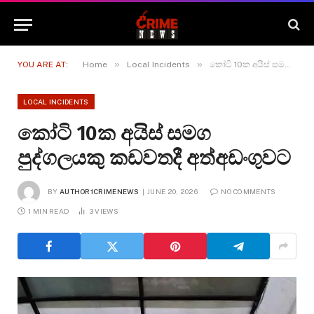
»
»
YOU ARE AT:
Home
Local Incidents
කෝටි 10ක අයිස් සමග පුද්ගලයකු කඩවතදී අත්අඩංගුවට
LOCAL INCIDENTS
කෝටි 10ක අයිස් සමග
පුද්ගලයකු කඩවතදී අත්අඩංගුවට
BY
AUTHOR1CRIMENEWS
JUNE 20, 2026
NO COMMENTS
1 MIN READ
3
VIEWS