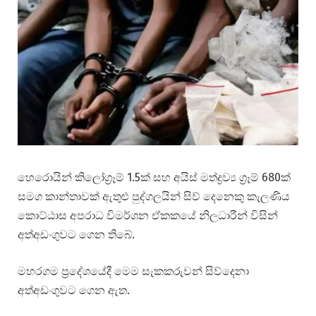
හෙරොයින් කිලෝග්‍රෑම් 1.5ක් සහ අයිස් මත්ද්‍රව්‍ය ග්‍රෑම් 680ක්
සමග කාන්තාවක් ඇතුළු පුද්ගලයින් සිව් දෙනෙකු කැලණිය
කොට්ඨාස අපරාධ විමර්ශන ඒකකයේ නිලධාරීන් විසින්
අත්අඩංගුවට ගෙන තිබේ.
මහරගම ප්‍රදේශයේදී මෙම සැකකරුවන් සිව්දෙනා
අත්අඩංගුවට ගෙන ඇත.