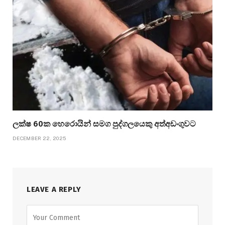
ලක්ෂ 60ක හෙරොයින් සමග පුද්ගලයෙකු අත්අඩංගුවට
DECEMBER 22, 2025
LEAVE A REPLY