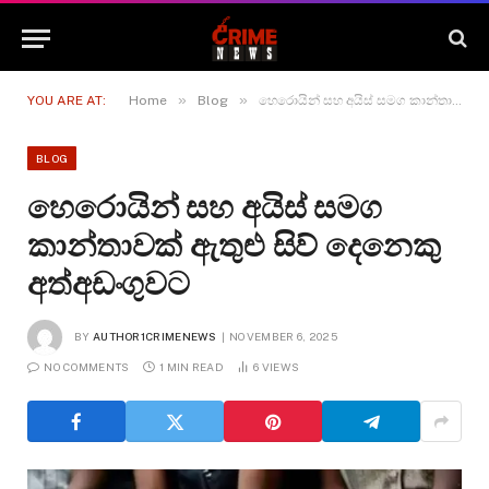
»
»
YOU ARE AT:
Home
Blog
හෙරොයින් සහ අයිස් සමග කාන්තාවක් ඇතුළු සිව් දෙනෙකු අත්අඩංගුවට
BLOG
හෙරොයින් සහ අයිස් සමග
කාන්තාවක් ඇතුළු සිව් දෙනෙකු
අත්අඩංගුවට
BY
AUTHOR1CRIMENEWS
NOVEMBER 6, 2025
NO COMMENTS
1 MIN READ
6
VIEWS