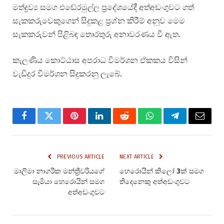
මත්ද්‍රව්‍ය සමග එඬේරමුල්ල ප්‍රදේශයේදී අත්අඩංගුවට ගත්
සැකකරුවෙකුගෙන් සිදුකළ ප්‍රශ්න කිරීම් අනුව මෙම
සැකකරුවන් පිළිබඳ තොරතුරු අනාවරණය වී ඇත.
කැලණිය කොට්ඨාස අපරාධ විමර්ශන ඒකකය විසින්
වැඩිදුර විමර්ශන සිදුකරනු ලැබේ.
Facebook
Twitter
Pinterest
LinkedIn
Reddit
WhatsApp
Telegram
Email
PREVIOUS ARTICLE
NEXT ARTICLE
මාලිමා නාගරික මන්ත්‍රීවරියගේ
හෙරොයින් කිලෝ 3ක් සමග
සැමියා හෙරොයින් සමග
තිදෙනෙකු අත්අඩංගුවට
අත්අඩංගුවට