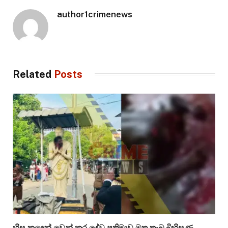
author1crimenews
Related
Posts
හිස කඳෙන් වෙන් කර දේව ප්‍රතිමාව මත තැබූ බිහිසුණු