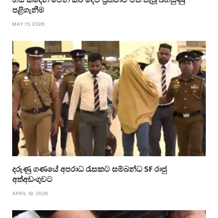
පළිගැනීම
MAY 15, 2026
දරුණු ගණයේ අපරාධ රැසකට සම්බන්ධ SF රාජු
අත්අඩංගුවට
APRIL 19, 2026