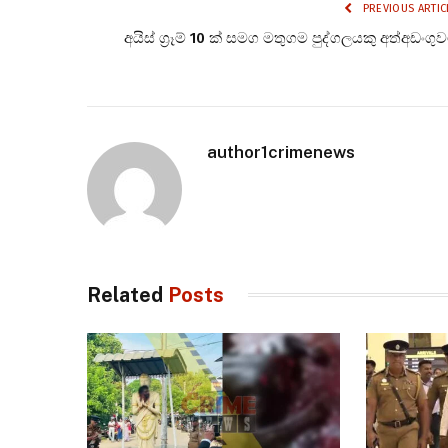
PREVIOUS ARTIC
අයිස් ග්‍රෑම් 10 ක් සමග මතුගම පුද්ගලයකු අත්අඩංගු
author1crimenews
Related
Posts