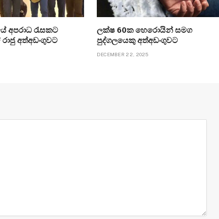
යේ අපරාධ රැසකට
ලක්ෂ 60ක හෙරොයින් සමග
 රාජු අත්අඩංගුවට
පුද්ගලයෙකු අත්අඩංගුවට
DECEMBER 22, 2025