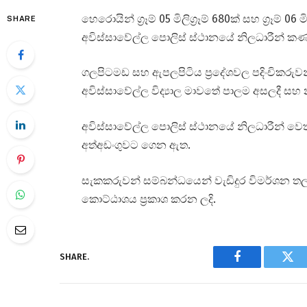
හෙරොයින් ග්‍රෑම් 05 මිලිග්‍රෑම් 680ක් සහ ග්‍රෑම්
SHARE
අවිස්සාවේල්ල පොලිස් ස්ථානයේ නිලධාරීන් කණ්
ගලපිටමඩ සහ ඇපලපිටිය ප්‍රදේශවල පදිංචිකරු
අවිස්සාවේල්ල විද්‍යාල මාවතේ පාලම අසලදී සහ
අවිස්සාවේල්ල පොලිස් ස්ථානයේ නිලධාරීන් වෙ
අත්අඩංගුවට ගෙන ඇත.
සැකකරුවන් සම්බන්ධයෙන් වැඩිදුර විමර්ශන තලං
කොට්ඨාශය ප්‍රකාශ කරන ලදි.
SHARE.
Facebook
Twi