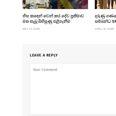
හිස කඳෙන් වෙන් කර දේව ප්‍රතිමාව
දරුණු ගණ
මත තැබූ බිහිසුණු පළිගැනීම
සම්බන්ධ SF
MAY 15, 2026
APRIL 19, 2026
LEAVE A REPLY