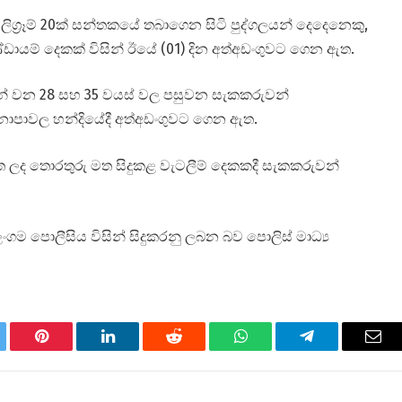
 06 මිලිග්‍රෑම් 20ක් සන්තකයේ තබාගෙන සිටි පුද්ගලයන් දෙදෙනෙකු,
ඩායම් දෙකක් විසින් ඊයේ (01) දින අත්අඩංගුවට ගෙන ඇත.
වන් වන 28 සහ 35 වයස් වල පසුවන සැකකරුවන්
 නාපාවල හන්දියේදී අත්අඩංගුවට ගෙන ඇත.
ත ලද තොරතුරු මත සිදුකළ වැටලීම් දෙකකදී සැකකරුවන්
ගම පොලීසිය විසින් සිදුකරනු ලබන බව පොලිස් මාධ්‍ය
tter
Pinterest
LinkedIn
Reddit
WhatsApp
Telegram
Ema