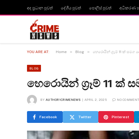
අද ප්‍රධාන පුවත්
දේශීය පුවත්
පොලිස් පුවත්
අධිකරණ හා
»
»
YOU ARE AT:
Home
Blog
හෙරොයින් ග්‍රෑම් 11 ක් සමග
BLOG
හෙරොයින් ග්‍රෑම් 11 ක
BY
AUTHOR1CRIMENEWS
APRIL 2, 2025
NO COMMEN
Facebook
Twitter
Pinterest