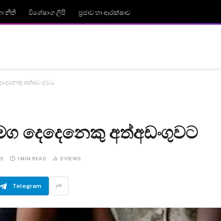
 නීති
විශේෂාංග ලිපි
ප්‍රජාව හා ආරක්ෂාව
 දෙදෙනෙකු අත්අඩංගුවට
් සමග දෙදෙනෙකු අත්අඩංගුවට
TS
1 MIN READ
3
VIEWS
Telegram