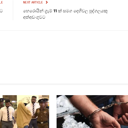
LE
NEXT ARTICLE
වට
හෙරොයින් ග්‍රෑම් 11 ක් සමග දෙහිවල පුද්ගලයකු
අත්අඩංගුවට