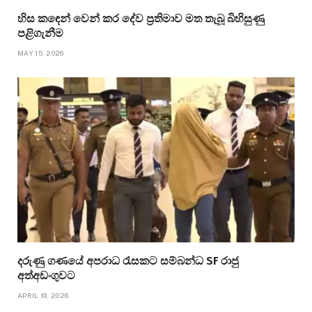
හිස කඳෙන් වෙන් කර දේව ප්‍රතිමාව මත තැබූ බිහිසුණු
පළිගැනීම
MAY 15, 2026
දරුණු ගණයේ අපරාධ රැසකට සම්බන්ධ SF රාජු
අත්අඩංගුවට
APRIL 19, 2026