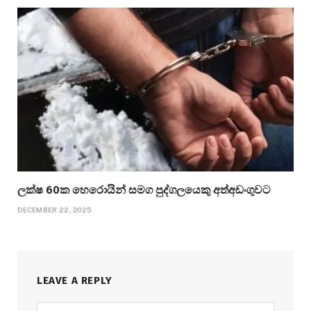
ලක්ෂ 60ක හෙරොයින් සමග පුද්ගලයෙකු අත්අඩංගුවට
DECEMBER 22, 2025
LEAVE A REPLY