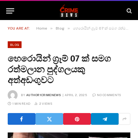
»
»
YOU ARE AT:
Home
Blog
හෙරොයින් ග්‍රෑම් 07 ක් සමග රත්මලාන පුද්ගලයකු අත්අඩංගුවට
BLOG
හෙරොයින් ග්‍රෑම් 07 ක් සමග
රත්මලාන පුද්ගලයකු
අත්අඩංගුවට
BY
AUTHOR1CRIMENEWS
APRIL 2, 2025
NO COMMENTS
1 MIN READ
2
VIEWS