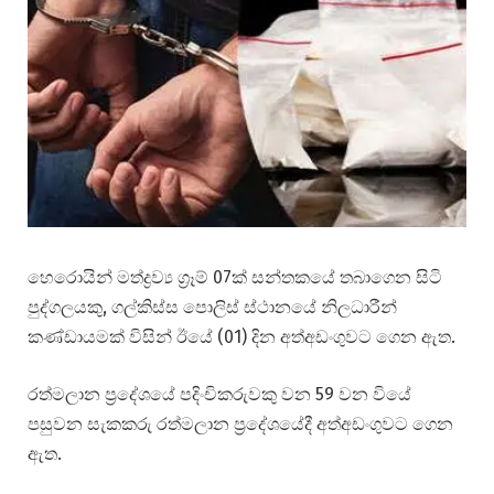
හෙරොයින් මත්ද්‍රව්‍ය ග්‍රෑම් 07ක් සන්තකයේ තබාගෙන සිටි
පුද්ගලයකු, ගල්කිස්ස පොලිස් ස්ථානයේ නිලධාරීන්
කණ්ඩායමක් විසින් ඊයේ (01) දින අත්අඩංගුවට ගෙන ඇත.
රත්මලාන ප්‍රදේශයේ පදිංචිකරුවකු වන 59 වන වියේ
පසුවන සැකකරු රත්මලාන ප්‍රදේශයේදී අත්අඩංගුවට ගෙන
ඇත.