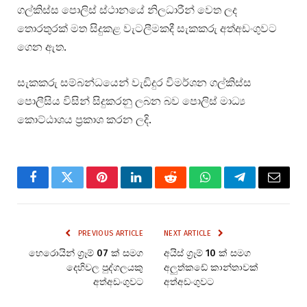
ගල්කිස්ස පොලිස් ස්ථානයේ නිලධාරීන් වෙත ලද
තොරතුරක් මත සිදුකළ වැටලීමකදී සැකකරු අත්අඩංගුවට
ගෙන ඇත.
සැකකරු සම්බන්ධයෙන් වැඩිදුර විමර්ශන ගල්කිස්ස
පොලීසිය විසින් සිදුකරනු ලබන බව පොලිස් මාධ්‍ය
කොට්ඨාශය ප්‍රකාශ කරන ලදි.
Facebook
Twitter
Pinterest
LinkedIn
Reddit
WhatsApp
Telegram
Email
PREVIOUS ARTICLE
NEXT ARTICLE
හෙරොයින් ග්‍රෑම් 07 ක් සමග
අයිස් ග්‍රෑම් 10 ක් සමග
දෙහිවල පුද්ගලයකු
අලුත්කඩේ කාන්තාවක්
අත්අඩංගුවට
අත්අඩංගුවට