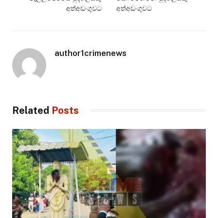
අත්අඩංගුවට
අත්අඩංගුවට
author1crimenews
Related
Posts