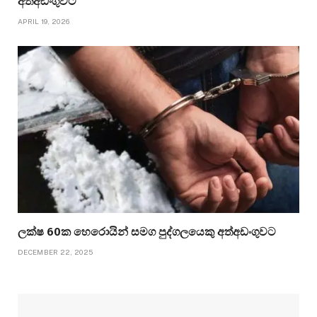
අත්අඩංගුවට
APRIL 19, 2026
ලක්ෂ 60ක හෙරොයින් සමග පුද්ගලයෙකු අත්අඩංගුවට
DECEMBER 22, 2025