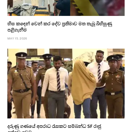
හිස කඳෙන් වෙන් කර දේව ප්‍රතිමාව මත තැබූ බිහිසුණු
පළිගැනීම
MAY 15, 2026
දරුණු ගණයේ අපරාධ රැසකට සම්බන්ධ SF රාජු