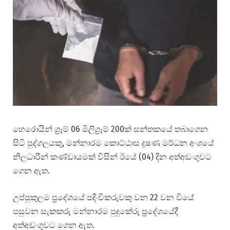
හෙරොයින් ග්‍රෑම් 06 මිලිග්‍රෑම් 200ක් සන්තකයේ තබාගෙන
සිටි පුද්ගලයකු, මන්නාරම කොට්ඨාස දූෂණ මර්ධන අංශයේ
නිලධාරීන් කණ්ඩායමක් විසින් ඊයේ (04) දින අත්අඩංගුවට
ගෙන ඇත.
උප්පුකුලම ප්‍රදේශයේ පදිංචිකරුවකු වන 22 වන වියේ
පසුවන සැකකරු මන්නාරම පුදුකේරු ප්‍රදේශයේදී
අත්අඩංගුවට ගෙන ඇත.