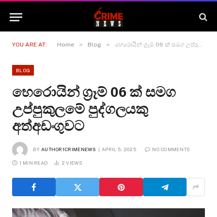
»
»
YOU ARE AT:
Home
Blog
හෙරොයින් ග්‍රෑම් 06 ක් සමග උප්පුකුලමේ පුද්ගලයකු අත්අඩංගුවට
BLOG
හෙරොයින් ග්‍රෑම් 06 ක් සමග
උප්පුකුලමේ පුද්ගලයකු
අත්අඩංගුවට
BY
AUTHOR1CRIMENEWS
APRIL 5, 2025
NO COMMENTS
1 MIN READ
2
VIEWS