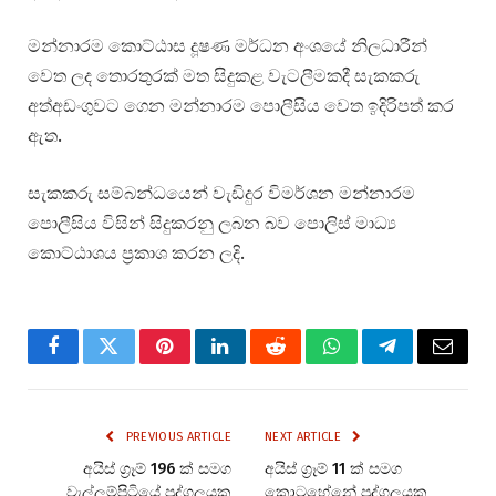
මන්නාරම කොට්ඨාස දූෂණ මර්ධන අංශයේ නිලධාරීන්
වෙත ලද තොරතුරක් මත සිදුකළ වැටලීමකදී සැකකරු
අත්අඩංගුවට ගෙන මන්නාරම පොලීසිය වෙත ඉදිරිපත් කර
ඇත.
සැකකරු සම්බන්ධයෙන් වැඩිදුර විමර්ශන මන්නාරම
පොලීසිය විසින් සිදුකරනු ලබන බව පොලිස් මාධ්‍ය
කොට්ඨාශය ප්‍රකාශ කරන ලදි.
Facebook
Twitter
Pinterest
LinkedIn
Reddit
WhatsApp
Telegram
Email
PREVIOUS ARTICLE
NEXT ARTICLE
අයිස් ග්‍රෑම් 196 ක් සමග
අයිස් ග්‍රෑම් 11 ක් සමග
වැල්ලම්පිටියේ පුද්ගලයකු
කොටහේනේ පුද්ගලයකු