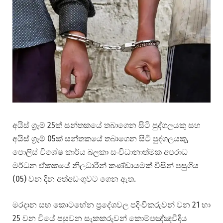
අයිස් ග්‍රෑම් 25ක් සන්තකයේ තබාගෙන සිටි පුද්ගලයකු සහ
අයිස් ග්‍රෑම් 05ක් සන්තකයේ තබාගෙන සිටි පුද්ගලයකු,
පොලිස් විශේෂ කාර්ය බලකා සංවිධානාත්මක අපරාධ
මර්ධන ඒකකයේ නිලධාරීන් කණ්ඩායමක් විසින් පසුගිය
(05) වන දින අත්අඩංගුවට ගෙන ඇත.
මරදාන සහ කොටහේන ප්‍රදේශවල පදිංචිකරුවන් වන 21 හා
25 වන වියේ පසුවන සැකකරුවන් කොම්පඤ්ඤවීදිය