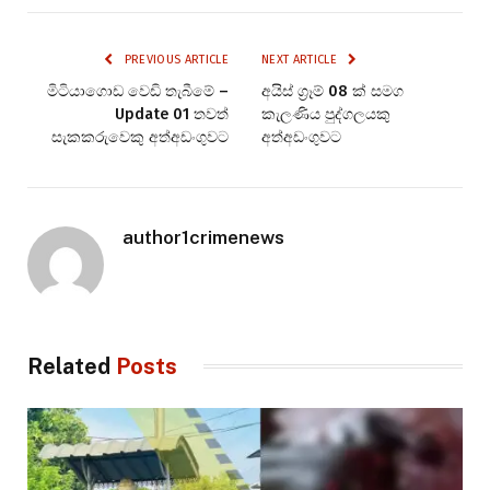
PREVIOUS ARTICLE
NEXT ARTICLE
මිටියාගොඩ වෙඩි තැබීමේ –
අයිස් ග්‍රෑම් 08 ක් සමග
Update 01 තවත්
කැලණිය පුද්ගලයකු
සැකකරුවෙකු අත්අඩංගුවට
අත්අඩංගුවට
author1crimenews
Related
Posts