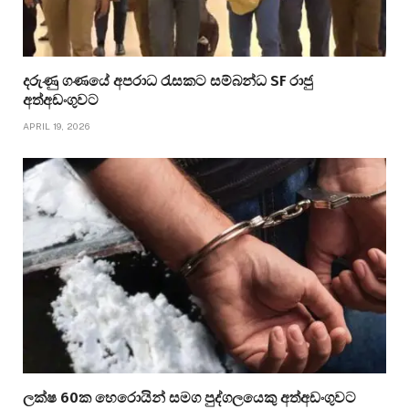
දරුණු ගණයේ අපරාධ රැසකට සම්බන්ධ SF රාජු
අත්අඩංගුවට
APRIL 19, 2026
ලක්ෂ 60ක හෙරොයින් සමග පුද්ගලයෙකු අත්අඩංගුවට