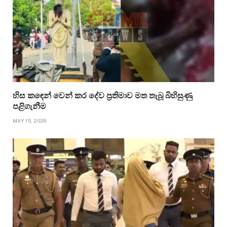
හිස කඳෙන් වෙන් කර දේව ප්‍රතිමාව මත තැබූ බිහිසුණු
පළිගැනීම
MAY 15, 2026