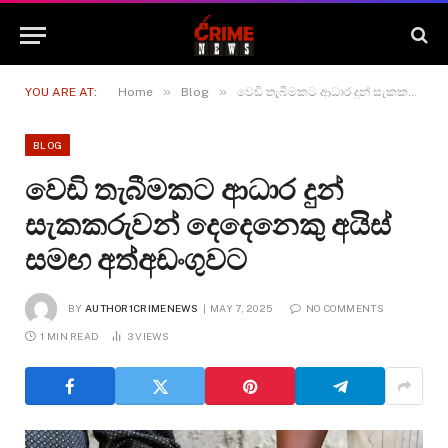
»
»
YOU ARE AT:
Home
Blog
වෙඩි තැබීමකට ආධාර දුන් සැකකරුවන් දෙදෙනෙකු අයිස් සමඟ අත්අඩංගුවට
BLOG
වෙඩි තැබීමකට ආධාර දුන්
සැකකරුවන් දෙදෙනෙකු අයිස්
සමඟ අත්අඩංගුවට
BY
AUTHOR1CRIMENEWS
MAY 7, 2025
NO COMMENTS
1 MIN READ
3
VIEWS