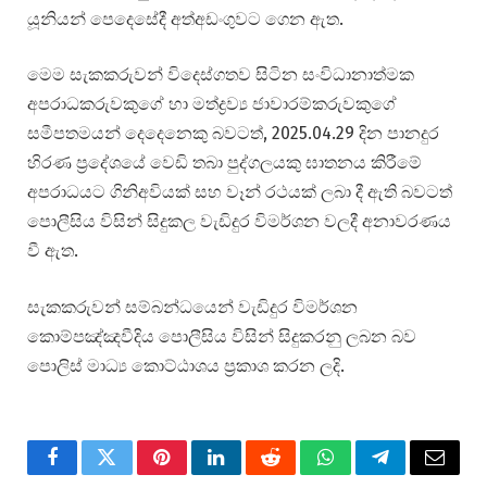
යූනියන් පෙදෙසේදී අත්අඩංගුවට ගෙන ඇත.
මෙම සැකකරුවන් විදෙස්ගතව සිටින සංවිධානාත්මක
අපරාධකරුවකුගේ හා මත්ද්‍රව්‍ය ජාවාරම්කරුවකුගේ
සමීපතමයන් දෙදෙනෙකු බවටත්, 2025.04.29 දින පානදුර
හිරණ ප්‍රදේශයේ වෙඩි තබා පුද්ගලයකු ඝාතනය කිරීමේ
අපරාධයට ගිනිඅවියක් සහ වෑන් රථයක් ලබා දී ඇති බවටත්
පොලීසිය විසින් සිදුකල වැඩිදුර විමර්ශන වලදී අනාවරණය
වී ඇත.
සැකකරුවන් සම්බන්ධයෙන් වැඩිදුර විමර්ශන
කොම්පඤ්ඤවීදිය පොලීසිය විසින් සිදුකරනු ලබන බව
පොලිස් මාධ්‍ය කොට්ඨාශය ප්‍රකාශ කරන ලදි.
Facebook
Twitter
Pinterest
LinkedIn
Reddit
WhatsApp
Telegram
Email