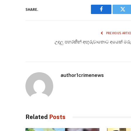
SHARE.
Facebook
Twi
PREVIOUS ARTIC
උදලු පහරකින් අඟුරුවාතොට අයෙක් මර
author1crimenews
Related
Posts