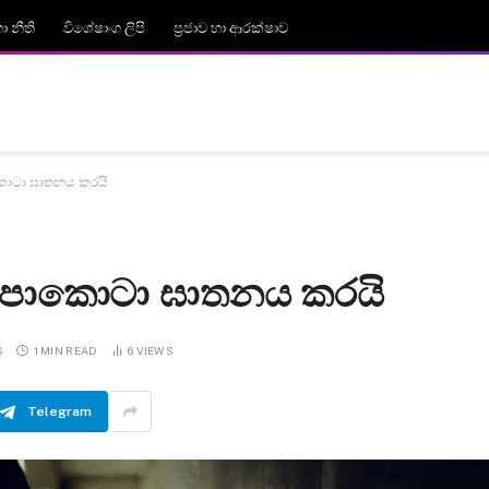
 නීති
විශේෂාංග ලිපි
ප්‍රජාව හා ආරක්ෂාව
ොටා ඝාතනය කරයි
කපාකොටා ඝාතනය කරයි
S
1 MIN READ
6
VIEWS
Telegram