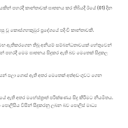
යකින් පහරදී කාන්තාවක් ඝාතනය කර තිබියදී ඊයේ (01) දින
ූ කොස්ගහකුඹුර ප්‍රදේශයේ පදිංචි කාන්තාවකි.
සමඟ ඇතිකරගෙන තිබූ අනියම් සම්බන්ධතාවයක් හේතුවෙන්
ින් පහරදී මෙම ඝාතනය සිදුකර ඇති බව මෙතෙක් සිදුකල
ේශයෙන් පලා ගොස් ඇති අතර මෙතෙක් අත්අඩංගුවට ගෙන
ඇති අතර මහේස්ත්‍රාත් පරික්ෂණය සිදු කිරීමට නියමිතය.
 පොලීසිය විසින් සිදුකරනු ලබන බව පොලිස් මාධ්‍ය