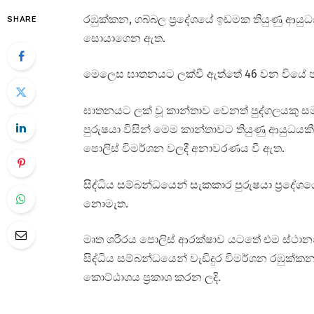
රඹුක්කන, ගබ්බල ප්‍රදේශයේ ඉඩමක තියුණු ආයුධ
SHARE
සොයාගෙන ඇත.
මෙලෙස ඝාතනයට ලක්වී ඇත්තේ 46 වන වියේ පසු ව
ඝාතනයට ලක් වූ කාන්තාව වෙනත් පුද්ගලයකු 
පුරුෂයා විසින් මෙම කාන්තාවට තියුණු ආයුධයක
පොලිස් විමර්ශන වලදී අනාවරණය වී ඇත.
සිද්ධිය සම්බන්ධයෙන් සැකකාර පුරුෂයා ප්‍රද
නොමැත.
මෘත ශරීරය පොලිස් ආරක්ෂාව යටතේ එම ස්ථානයේ 
සිද්ධිය සම්බන්ධයෙන් වැඩිදුර විමර්ශන රඹුක්කන
කොට්ඨාශය ප්‍රකාශ කරන ලදි.