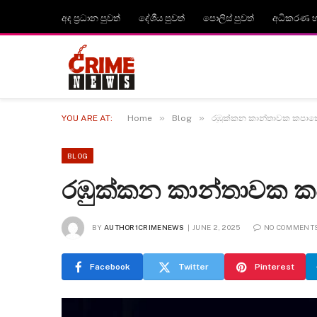
අද ප්‍රධාන පුවත්
දේශීය පුවත්
පොලිස් පුවත්
අධිකරණ හා
»
»
YOU ARE AT:
Home
Blog
රඹුක්කන කාන්තාවක කපාක
BLOG
රඹුක්කන කාන්තාවක 
BY
AUTHOR1CRIMENEWS
JUNE 2, 2025
NO COMMENT
Facebook
Twitter
Pinterest