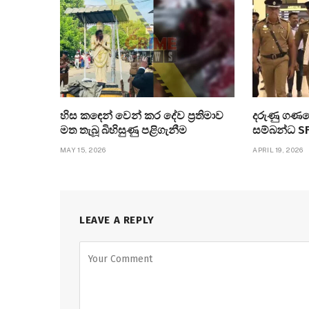
හිස කඳෙන් වෙන් කර දේව ප්‍රතිමාව
දරුණු ගණ
මත තැබූ බිහිසුණු පළිගැනීම
සම්බන්ධ SF
MAY 15, 2026
APRIL 19, 2026
LEAVE A REPLY