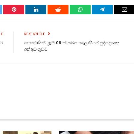
tter
Pinterest
LinkedIn
Reddit
WhatsApp
Telegram
Ema
LE
NEXT ARTICLE
ුට
හෙරොයින් ග්‍රෑම් 08 ක් සමග කැලණියේ පුද්ගලයකු
අත්අඩංගුවට