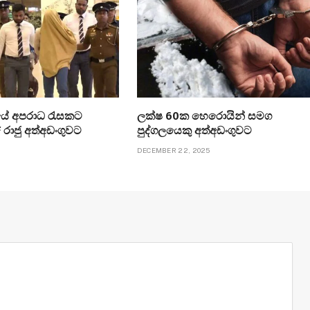
යේ අපරාධ රැසකට
ලක්ෂ 60ක හෙරොයින් සමග
 රාජු අත්අඩංගුවට
පුද්ගලයෙකු අත්අඩංගුවට
DECEMBER 22, 2025