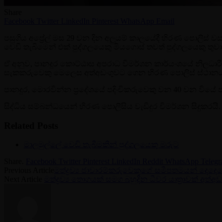
Share
Facebook
Twitter
LinkedIn
Pinterest
WhatsApp
Email
පසුගිය අප්‍රේල් මස 29 වන දින අලුයම් කාලයේදී හිරණ පොලිස් වසම
වෙඩි තැබිමෙන් එක් පුද්ගලයෙකු මියගොස් තවත් පුද්ගලයෙකු තු
ඒ අනුව, පානදුර කොට්ඨාස අපරාධ විමර්ශන කාර්යංශයේ නිලධාර
සැකකරුවෙකු මෙලෙස අත්අඩංගුවට ගෙන හිරණ පොලිස් ස්ථානයට
පානදුර, මොරවින්න ප්‍රදේශයේ පදිංචිකරුවෙකු වන 40 වන වියේ 
සිද්ධිය සම්බන්ධයෙන් හිරණ පොලිසිය වැඩිදුර විමර්ශන සිදුකරයි.
Related Posts
මාලමුල්ලේ වෙඩි තැබීමකින් පුද්ගලයෙකු මරුට
Share.
Facebook
Twitter
Pinterest
LinkedIn
Reddit
WhatsApp
Teleg
Previous Article
මත්ද්‍රව්‍ය ජාවාරම්කරුවෙකුගේ සමීපතමයන් දෙදෙන
Next Article
මත්ද්‍රව්‍ය තොගයක් සමග බහුදින ධීවර යාත්‍රාවක් අත්අ