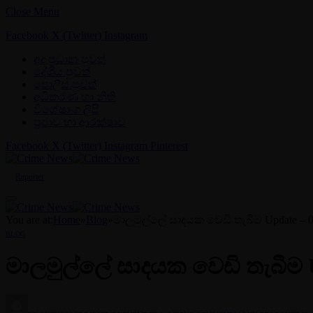
Close Menu
Facebook
X (Twitter)
Instagram
අද ප්‍රධාන පුවත්
දේශීය පුවත්
පොලිස් පුවත්
අධිකරණ හා නීති
විශේෂාංග ලිපි
ප්‍රජාව හා ආරක්ෂාව
Facebook
X (Twitter)
Instagram
Pinterest
Reporter
You are at:
Home
»
Blog
»
මාලමුල්ලේ සාදයක වෙඩි තැබීම Update –
BLOG
මාලමුල්ලේ සාදයක වෙඩි තැබීම 