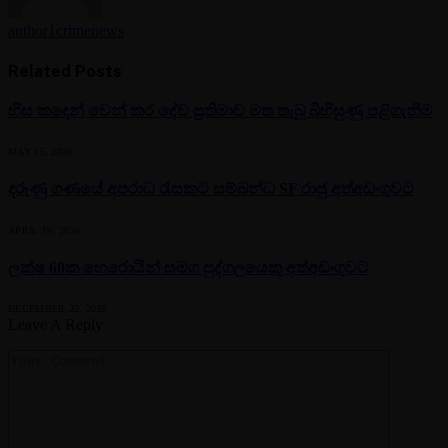
author1crimenews
Related
Posts
හිස කඳෙන් වෙන් කර දේව ප්‍රතිමාව මත තැබූ බිහිසුණු පළිගැනීම
MAY 15, 2026
දරුණු ගණයේ අපරාධ රැසකට සම්බන්ධ SF රාජු අත්අඩංගුවට
APRIL 19, 2026
ලක්ෂ 60ක හෙරොයින් සමග පුද්ගලයෙකු අත්අඩංගුවට
DECEMBER 22, 2025
Leave A Reply