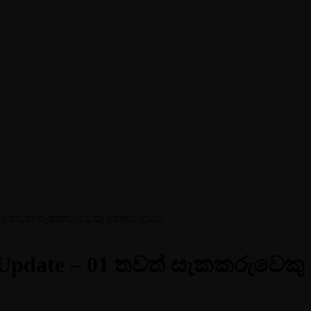
 01 තවත් සැකකරුවෙකු අත්අඩංගුවට
Update – 01 තවත් සැකකරුවෙකු