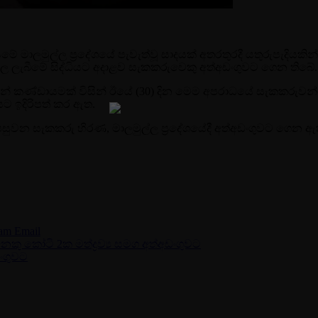
ේ මාලමුල්ල ප්‍රදේශයේ පැවැත්වූ සාදයක් අතරතුරදී යතුරුපැදියකින්
වාල ලැබීමේ සිද්ධියට අදාළව සැකකරුවෙකු අත්අඩංගුවට ගෙන තිබේ.
ීන් කණ්ඩායමක් විසින් ඊයේ (30) දින මෙම අපරාධයේ සැකකරුවන්
 ඉදිරිපත් කර ඇත.
පසුවන සැකකරු හිරණ, මාලමුල්ල ප්‍රදේශයේදී අත්අඩංගුවට ගෙන ඇ
ram
Email
ෙකු කෝටි 2ක මත්ද්‍රව්‍ය සමග අත්අඩංගුවට
ඩංගුවට