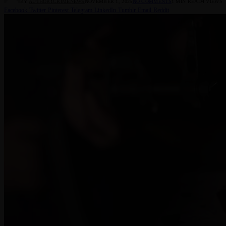
BY
AUTHOR1CRIMENEWS
NOVEMBER 1, 2025
NO COMMENTS
1 MIN READ
4
VIEWS
Facebook
Twitter
Pinterest
Telegram
LinkedIn
Tumblr
Email
Reddit