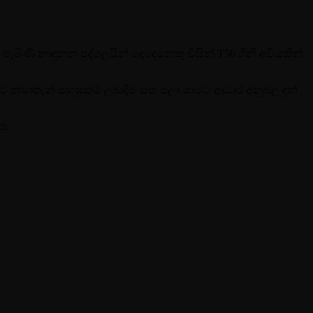
 පැමිණි නාඳුනන පුද්ගලයින් දෙදෙනෙකු විසින් T56 ගිනි අවියකින්
ට නවාතැන් පහසුකම් ලබාදීම සහ පලා යාමට ආධාර අනුබල දුන්
ත.