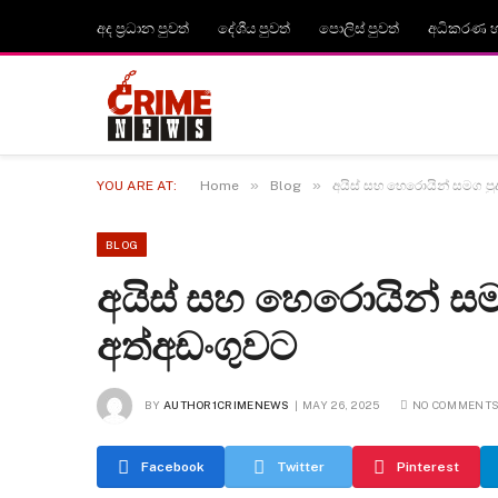
අද ප්‍රධාන පුවත්
දේශීය පුවත්
පොලිස් පුවත්
අධිකරණ හා
»
»
YOU ARE AT:
Home
Blog
අයිස් සහ හෙරොයින් සමග පු
BLOG
අයිස් සහ හෙරොයින් සම
අත්අඩංගුවට
BY
AUTHOR1CRIMENEWS
MAY 26, 2025
NO COMMENT
Facebook
Twitter
Pinterest