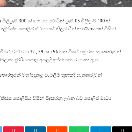
05 මිලිග්‍රෑම් 300 ක් සහ හෙරොයින් ග්‍රෑම් 05 මිලිග්‍රෑම් 100 ක්
ල්කිස්ස පොලිස් ස්ථානයේ නිලධාරීන් කණ්ඩායමක් විසින්
දිංචිකරුවන් වන 32 , 39 සහ 54 වන වියේ පසුවන සැකකරුවන්
රත්මලාන දුම්රියපොල අසලදී අත්අඩංගුවට ගෙන ඇත.
 තොරතුරක් මත සිදුකළ වැටලීම් තුනකදී සැකකරුවන්
ිස්ස පොලීසිය විසින් සිදුකරනු ලබන බව පොලිස් මාධ්‍ය