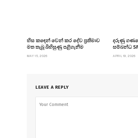
හිස කඳෙන් වෙන් කර දේව ප්‍රතිමාව
දරුණු ගණ
මත තැබූ බිහිසුණු පළිගැනීම
සම්බන්ධ SF
MAY 15, 2026
APRIL 19, 2026
LEAVE A REPLY