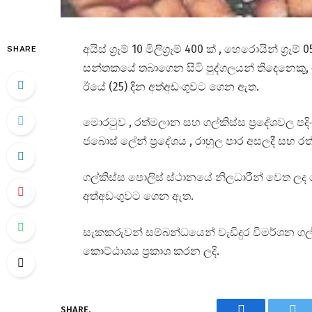
අයිස් ග්‍රෑම් 10 මිලිග්‍රෑම් 400 ක් , හෙරොයින් ග්‍රෑම් 
SHARE
සන්තකයේ තබාගෙන සිටි පුද්ගලයන් තිදෙනෙකු, ග
ඊයේ (25) දින අත්අඩංගුවට ගෙන ඇත.
මොරටුව , රත්මලාන සහ ගල්කිස්ස ප්‍රදේශවල ප
ජබොස් ලේන් ප්‍රදේශය , රාහුල පාර අසලදී සහ 
ගල්කිස්ස පොලිස් ස්ථානයේ නිලධාරීන් වෙත ලද
අත්අඩංගුවට ගෙන ඇත.
සැකකරුවන් සම්බන්ධයෙන් වැඩිදුර විමර්ශන ගල්ක
කොට්ඨාශය ප්‍රකාශ කරන ලදි.
SHARE.