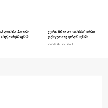
යේ අපරාධ රැසකට
ලක්ෂ 60ක හෙරොයින් සමග
 රාජු අත්අඩංගුවට
පුද්ගලයෙකු අත්අඩංගුවට
DECEMBER 22, 2025