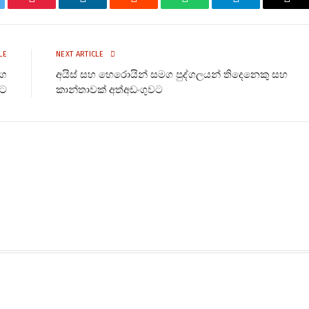
tter
Pinterest
LinkedIn
Reddit
WhatsApp
Telegram
Ema
LE
NEXT ARTICLE
මග
අයිස් සහ හෙරොයින් සමග පුද්ගලයන් තිදෙනෙකු සහ
වට
කාන්තාවක් අත්අඩංගුවට