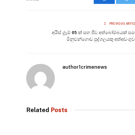
Facebook
Twi
PREVIOUS ARTIC
අයිස් ග්‍රෑම් 05 ක් සහ ජීව අත්බෝම්බයක් ස
මිනුවන්ගොඩ පුද්ගලයකු අත්අඩංගු
author1crimenews
Related
Posts