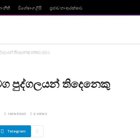
 නීති
විශේෂාංග ලිපි
ප්‍රජාව හා ආරක්ෂාව
ද්ගලයන් තිදෙනෙකු අත්අඩංගුවට
ග පුද්ගලයන් තිදෙනෙකු
S
1 MIN READ
2
VIEWS
Telegram