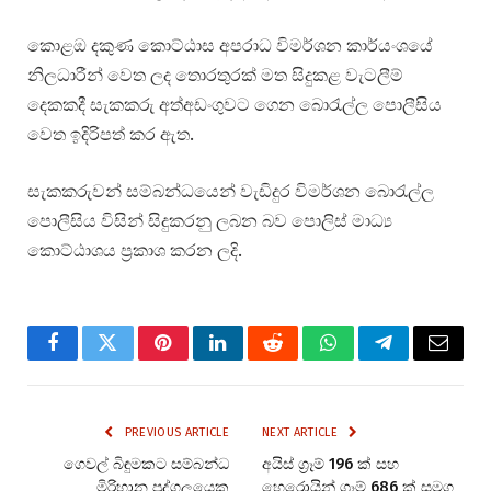
කොළඔ දකුණ කොට්ඨාස අපරාධ විමර්ශන කාර්යංශයේ
නිලධාරීන් වෙත ලද තොරතුරක් මත සිදුකළ වැටලීම්
දෙකකදී සැකකරු අත්අඩංගුවට ගෙන බොරැල්ල පොලීසිය
වෙත ඉදිරිපත් කර ඇත.
සැකකරුවන් සම්බන්ධයෙන් වැඩිදුර විමර්ශන බොරැල්ල
පොලීසිය විසින් සිදුකරනු ලබන බව පොලිස් මාධ්‍ය
කොට්ඨාශය ප්‍රකාශ කරන ලදි.
Facebook
Twitter
Pinterest
LinkedIn
Reddit
WhatsApp
Telegram
Email
PREVIOUS ARTICLE
NEXT ARTICLE
ගෙවල් බිඳුමකට සම්බන්ධ
අයිස් ග්‍රෑම් 196 ක් සහ
මිරිහාන පුද්ගලයෙකු
හෙරොයින් ග්‍රෑම් 686 ක් සමග