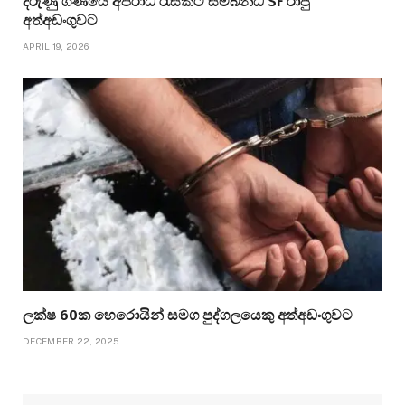
දරුණු ගණයේ අපරාධ රැසකට සම්බන්ධ SF රාජු
අත්අඩංගුවට
APRIL 19, 2026
ලක්ෂ 60ක හෙරොයින් සමග පුද්ගලයෙකු අත්අඩංගුවට
DECEMBER 22, 2025