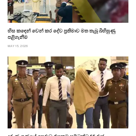
හිස කඳෙන් වෙන් කර දේව ප්‍රතිමාව මත තැබූ බිහිසුණු
පළිගැනීම
MAY 15, 2026