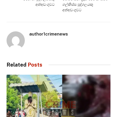
අත්අඩංගුවට
ගල්කිස්ස පුද්ගලයකු
අත්අඩංගුවට
author1crimenews
Related
Posts