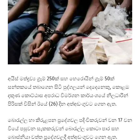
අයිස් මත්ද්‍රව්‍ය ග්‍රෑම් 250ක් සහ හෙරොයින් ග්‍රෑම් 50ක්
සන්තකයේ තබාගෙන සිටි පුද්ගලයන් දෙදෙනෙකු, කොළඔ
දකුණ කොට්ඨාස අපරාධ විමර්ශන කාර්යංශයේ නිලධාරීන්
පිරිසක් විසින් ඊයේ (26) දින අත්අඩංගුවට ගෙන ඇත.
බොරැල්ල හා කිරුළපන ප්‍රදේශවල පදිංචිකරුවන් වන 17 වන
වියේ පසුවන සැකකරුවන් බොරැල්ල කොටා පාර සහ
බොස්නියා වත්ත ප්‍රදේශවලදී අත්අඩංගුවට ගෙන ඇත.