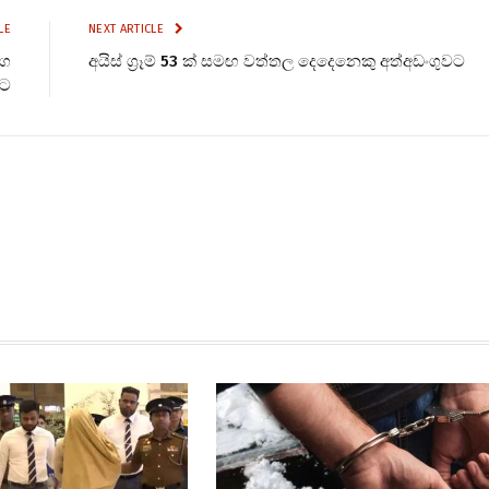
LE
NEXT ARTICLE
මග
අයිස් ග්‍රෑම් 53 ක් සමඟ වත්තල දෙදෙනෙකු අත්අඩංගුවට
වට