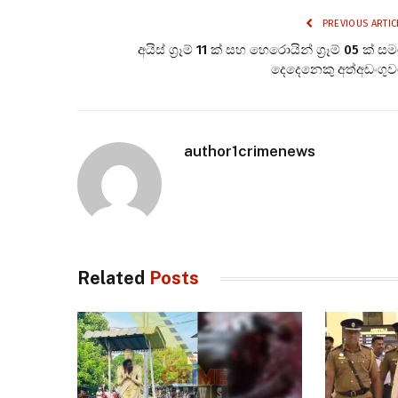
PREVIOUS ARTIC
අයිස් ග්‍රෑම් 11 ක් සහ හෙරොයින් ග්‍රෑම් 05 ක් ස
දෙදෙනෙකු අත්අඩංගු
author1crimenews
Related
Posts