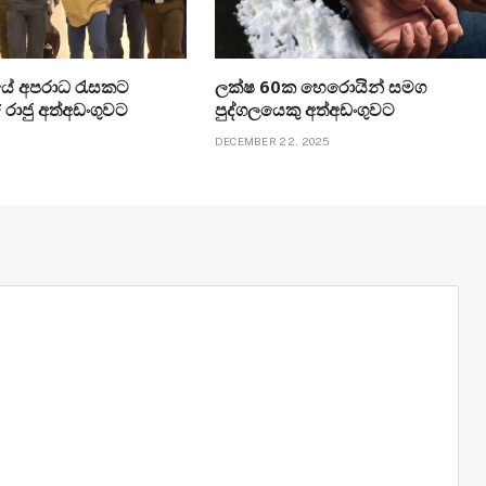
යේ අපරාධ රැසකට
ලක්ෂ 60ක හෙරොයින් සමග
 රාජු අත්අඩංගුවට
පුද්ගලයෙකු අත්අඩංගුවට
DECEMBER 22, 2025