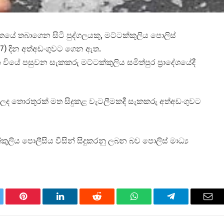
 සන්තකයේ තබාගෙන සිටි පුද්ගලයකු, මට්ටක්කුලිය පොලිස්
27) දින අත්අඩංගුවට ගෙන ඇත.
 වියේ පසුවන සැකකරු මට්ටක්කුලිය සමිත්පුර ප්‍රාදේශයේදී
 ලද තොරතුරක් මත සිදුකළ වැටලීමකදී සැකකරු අත්අඩංගුවට
ුලිය පොලීසිය විසින් සිදුකරනු ලබන බව පොලිස් මාධ්‍ය
tter
Pinterest
LinkedIn
Reddit
WhatsApp
Telegram
Ema