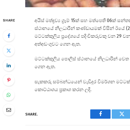
අයිස් මත්ද්‍රව්‍ය ග්‍රෑම් 15ක් සහ මත්පෙති 06ක්
SHARE
ස්ථානයේ නිලධාරීන් කණ්ඩායමක් විසින් ඊයේ (
මට්ටක්කුලිය ප්‍රදේශයේ පදිංචිකරුවකු වන 29 වන
අත්අඩංගුවට ගෙන ඇත.
මට්ටක්කුලිය පොලිස් ස්ථානයේ නිලධාරීන් වෙත
ගෙන ඇත.
සැකකරු සම්බන්ධයෙන් වැඩිදුර විමර්ශන මට්ටක්ක
කොට්ඨාශය ප්‍රකාශ කරන ලදි.
SHARE.
Facebook
Twi