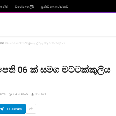
 නීති
විශේෂාංග ලිපි
ප්‍රජාව හා ආරක්ෂාව
ෙති 06 ක් සමග මට්ටක්කුලිය පුද්ගලයකු අත්අඩංගුවට
මත්පෙති 06 ක් සමග මට්ටක්කුලිය
ENTS
1 MIN READ
2
VIEWS
Telegram