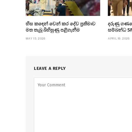
හිස කඳෙන් වෙන් කර දේව ප්‍රතිමාව
දරුණු ගණ
මත තැබූ බිහිසුණු පළිගැනීම
සම්බන්ධ SF
MAY 15, 2026
APRIL 19, 2026
LEAVE A REPLY