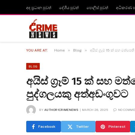
අද ප්‍රධාන පුවත්
දේශීය පුවත්
පොලිස් පුවත්
අධිකරණ හා
»
»
YOU ARE AT:
Home
Blog
අයිස් ග්‍රෑම් 15 ක් සහ මත්ප
BLOG
අයිස් ග්‍රෑම් 15 ක් සහ 
පුද්ගලයකු අත්අඩංගුවට
BY
AUTHOR1CRIMENEWS
MARCH 28, 2025
NO COMM
Facebook
Twitter
Pinterest