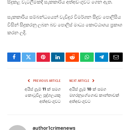
සිදුකළ වැටලීමකදී සැකකාරිය අත්අඩංගුවට ගෙන ඇත.
සැකකාරිය සම්බන්ධයෙන් වැඩිදුර විමර්ශන සීදූව පොලිසිය
විසින් සිදුකරනු ලබන බව පොලිස් මාධ්‍ය කොට්ඨාශය ප්‍රකාශ
කරන ලදි.
Facebook
Twitter
Pinterest
LinkedIn
Reddit
WhatsApp
Telegram
Email
PREVIOUS ARTICLE
NEXT ARTICLE
අයිස් ග්‍රෑම් 11 ක් සමග
අයිස් ග්‍රෑම් 10 ක් සමග
කොටුවිල පුද්ගලයකු
මහරනුගේගොඩ කාන්තාවක්
අත්අඩංගුවට
අත්අඩංගුවට
author1crimenews