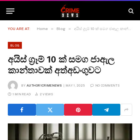
»
»
YOU ARE AT:
Home
Blog
අයිස් ග්‍රෑම් 10 ක් සමග ජාඇල කාන්තාවක් අත්අඩංගුවට
BLOG
අයිස් ග්‍රෑම් 10 ක් සමග ජාඇල
කාන්තාවක් අත්අඩංගුවට
BY
AUTHOR1CRIMENEWS
MAY 1, 2025
NO COMMENTS
1 MIN READ
2
VIEWS