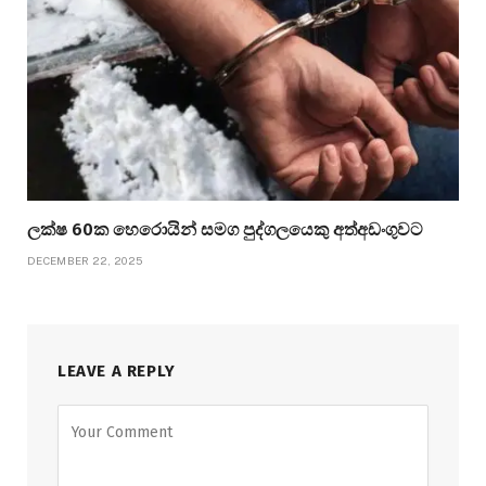
ලක්ෂ 60ක හෙරොයින් සමග පුද්ගලයෙකු අත්අඩංගුවට
DECEMBER 22, 2025
LEAVE A REPLY