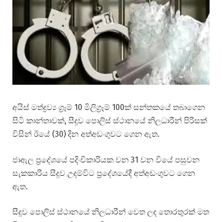
අයිස් මත්ද්‍රව්‍ය ග්‍රෑම් 10 මිලිග්‍රෑම් 100ක් සන්තකයේ තබාගෙන
සිටි කාන්තාවක්, සීදූව පොලිස් ස්ථානයේ නිලධාරීන් පිරිසක්
විසින් ඊයේ (30) දින අත්අඩංගුවට ගෙන ඇත.
ජාඇල ප්‍රදේශයේ පදිංචිකාරියක වන 31 වන වියේ පසුවන
සැකකාරිය සීදූව උදම්විට ප්‍රදේශයේදී අත්අඩංගුවට ගෙන
ඇත.
සීදූව පොලිස් ස්ථානයේ නිලධාරීන් වෙත ලද තොරතුරක් මත