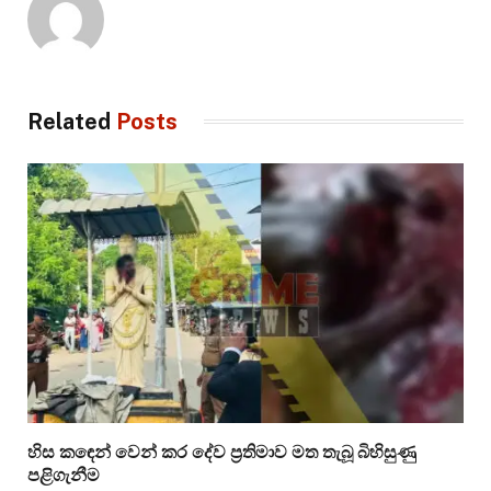
Related
Posts
හිස කඳෙන් වෙන් කර දේව ප්‍රතිමාව මත තැබූ බිහිසුණු
පළිගැනීම