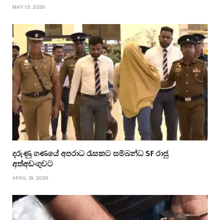
MAY 15, 2026
දරුණු ගණයේ අපරාධ රැසකට සම්බන්ධ SF රාජු
අත්අඩංගුවට
APRIL 19, 2026