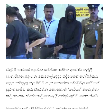
රැඳවුම් භාරයේ පසුවන සංවිධානාත්මක අපරාධ කල්ලි
සාමාජිකයෙකු වන කෙහෙල්බද්දර පද්මේගේ වෙඩික්කරු
ලෙස කටයුතු කළ බවට සැක කෙරෙන බෝඹුවල දේවගේ
සුරංග සංජීව කරුණාරත්න නොහොත් “මාටියා” නැමැත්තා
කටුනායක ගුවන්තොටුපොළේදී අත්අඩංගුවට ගෙන තිබේ.
මැලේසියාවේ රැඳී සිටියදී එරට ආරක්ෂක අංශ මගින්