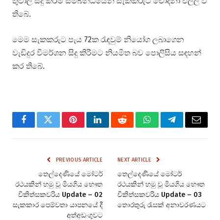
තුවාල සිදු කිරීම සම්බන්ධයෙන් සැකකරුට චෝදනා එල්ල වී
තිබේ.
මෙම සැකකරුට පැය 72ක රැඳවුම් නියෝග ලබාගෙන
වැඩිදුර විමර්ශන සිදු කිරීමට නියමිත බව පොලිසිය සඳහන්
කර තිබේ.
Facebook
Twitter
Pinterest
LinkedIn
Reddit
WhatsApp
Telegram
Email
PREVIOUS ARTICLE
NEXT ARTICLE
තෙල්දෙණියේ මෝටර්
තෙල්දෙණියේ මෝටර්
රථයකින් හමු වූ මියගිය භෞත
රථයකින් හමු වූ මියගිය භෞත
චිකිත්සකවරිය Update – 02
චිකිත්සකවරිය Update – 03
සැකකාර පෙම්වතා යාපනයේ දී
තොරතුරු රැසක් අනාවරණයට
අත්අඩංගුවට