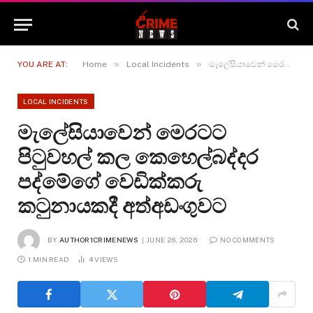
»
»
YOU ARE AT:
Home
Local Incidents
මැලේසියාවෙන් මෙරටට පිටුවහල් කල කෙහෙල්බද්දර පද්මේගේ වෙඩික්කරු කටුනායකදී අත්අඩංගුවට
LOCAL INCIDENTS
මැලේසියාවෙන් මෙරටට
පිටුවහල් කල කෙහෙල්බද්දර
පද්මේගේ වෙඩික්කරු
කටුනායකදී අත්අඩංගුවට
BY
AUTHOR1CRIMENEWS
JUNE 26, 2026
NO COMMENTS
1 MIN READ
4
VIEWS