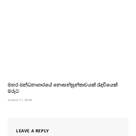
මහර බන්ධනාගාරයේ නොසන්සුන්තාවයක් රැඳවියෙක්
මරුට
AUGUST 1, 2026
LEAVE A REPLY