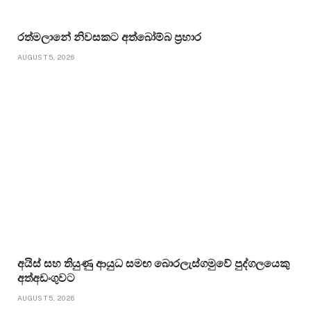
රත්මලානේ නිවසකට අත්බෝම්බ ප්‍රහාර
AUGUST 5, 2026
අයිස් සහ තියුණු ආයුධ සමඟ බොරලැස්ගමුවේ පුද්ගලයෙකු
අත්අඩංගුවට
AUGUST 5, 2026