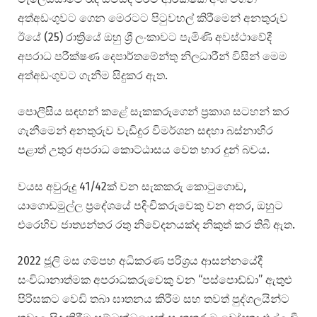
අත්අඩංගුවට ගෙන මෙරටට පිටුවහල් කිරීමෙන් අනතුරුව
ඊයේ (25) රාත්‍රියේ ඔහු ශ්‍රී ලංකාවට පැමිණි අවස්ථාවේදී
අපරාධ පරීක්ෂණ දෙපාර්තමේන්තු නිලධාරීන් විසින් මෙම
අත්අඩංගුවට ගැනීම සිදුකර ඇත.
පොලීසිය සඳහන් කළේ සැකකරුගෙන් ප්‍රකාශ සටහන් කර
ගැනීමෙන් අනතුරුව වැඩිදුර විමර්ශන සඳහා බස්නාහිර
පළාත් උතුර අපරාධ කොට්ඨාසය වෙත භාර දුන් බවය.
වයස අවුරුදු 41/42ක් වන සැකකරු කොටුගොඩ,
යාගොඩමුල්ල ප්‍රදේශයේ පදිංචිකරුවෙකු වන අතර, ඔහුට
එරෙහිව ජාත්‍යන්තර රතු නිවේදනයක්ද නිකුත් කර තිබී ඇත.
2022 ජූලි මස ගම්පහ අධිකරණ පරිශ්‍රය ආසන්නයේදී
සංවිධානාත්මක අපරාධකරුවෙකු වන “පස්පොඩ්ඩා” ඇතුළු
පිරිසකට වෙඩි තබා ඝාතනය කිරීම සහ තවත් පුද්ගලයින්ට