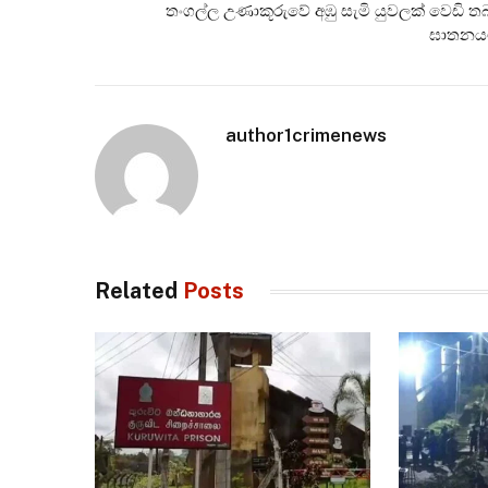
තංගල්ල උණාකූරුවේ අඹු සැමි යුවලක් වෙඩි ත
ඝාතනය
author1crimenews
Related
Posts