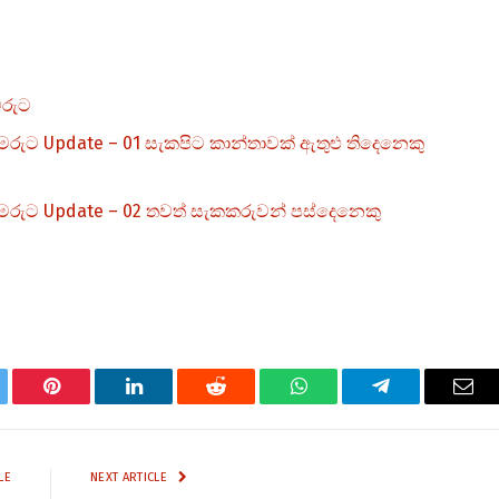
මරුට
ුට Update – 01 සැකපිට කාන්තාවක් ඇතුළු තිදෙනෙකු
රුට Update – 02 තවත් සැකකරුවන් පස්දෙනෙකු
tter
Pinterest
LinkedIn
Reddit
WhatsApp
Telegram
Ema
LE
NEXT ARTICLE