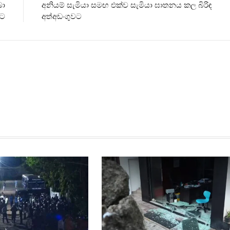
බා
අනියම් සැමියා සමඟ එක්ව සැමියා ඝාතනය කල බිරිඳ
ට
අත්අඩංගුවට