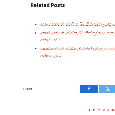
Related Posts
කොටහේනේ වෙඩි තැබීමකින් පුද්ගලයකු 
කොටහේනේ වෙඩිතැබීමකින් පුද්ගලයෙකු මර
අත්අඩංගුවට
කොටහේනේ වෙඩිතැබීමකින් පුද්ගලයෙකු ම
අත්අඩංගුවට
SHARE.
Facebook
Twi
PREVIOUS ARTIC