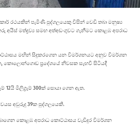
් රථයකින් පැමිණි පුද්ගලයෙකු විසින් වෙඩි තබා මනුෂ්‍ය
කරු අයිස් මත්ද්‍රව්‍ය සමඟ අත්අඩංගුවට ගැනීමට කොළඹ අපරාධ
ඨාසය මඟින් සිදුකරගෙන යන විමර්ශනයට අනුව විමර්ශන
, කොලොන්ගොඩ ප්‍රදේශයේ නිවසක සැඟවී සිටියදී
‍රෑම් 12යි මිලිග්‍රෑම් 300ක් සොයා ගෙන ඇත.
වයස අවුරුදු 39ක පුද්ගලයෙකි.
තබාගෙන කොළඹ අපරාධ කොට්ඨාසය වැඩිදුර විමර්ශන