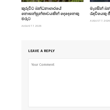
කුරුවිට බන්ධනාගාරයේ
මැගසින් බන
නොසන්සුන්තාවයකින් දෙදෙනෙකු
රැඳවියෙකු 
මරුට
AUGUST 7, 2026
AUGUST 7, 2026
LEAVE A REPLY