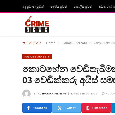
අද ප්‍රධාන පුවත්
දේශීය පුවත්
පොලිස් පුවත්
අධිකරණ හා
»
»
YOU ARE AT:
Home
Police & Arrests
කොටහේන වෙඩිත
POLICE & ARRESTS
කොටහේන වෙඩිතැබීමකින
03 වෙඩික්කරු අයිස් ස
BY
AUTHOR1CRIMENEWS
NOVEMBER 20, 2025
NO CO
Facebook
Twitter
Pinterest