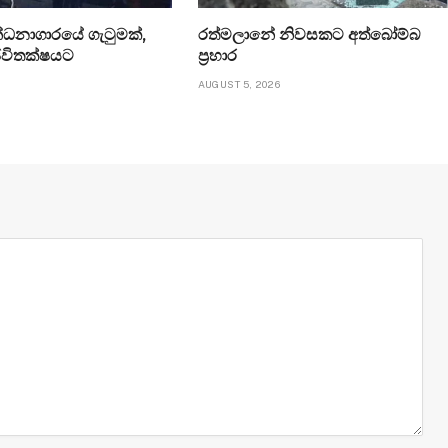
්ධනාගාරයේ ගැටුමක්,
රත්මලානේ නිවසකට අත්බෝම්බ
ජීවිතක්ෂයට
ප්‍රහාර
AUGUST 5, 2026