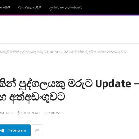
 නීති
විශේෂාංග ලිපි
ප්‍රජාව හා ආරක්ෂාව
ැබීමකින් පුද්ගලයකු මරුට Update – 03 වෙඩික්කරු අයිස් සමඟ අත්අඩංගුවට
් පුද්ගලයකු මරුට Update 
මඟ අත්අඩංගුවට
MMENTS
1 MIN READ
7
VIEWS
Telegram