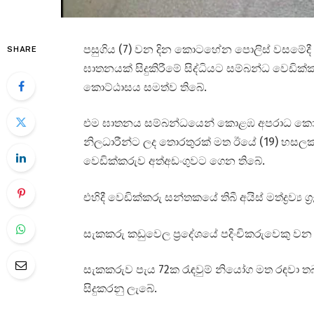
පසුගිය (7) වන දින කොටහේන පොලිස් වසමේදී කාර
SHARE
ඝාතනයක් සිදුකිරීමේ සිද්ධියට සම්බන්ධ වෙඩික්
කොට්ඨාසය සමත්ව තිබේ.
එම ඝාතනය සම්බන්ධයෙන් කොළඹ අපරාධ කොට්
නිලධාරීන්ට ලද තොරතුරක් මත ඊයේ (19) හසලක
වෙඩික්කරුව අත්අඩංගුවට ගෙන තිබේ.
එහිදී වෙඩික්කරු සන්තකයේ තිබී අයිස් මත්ද්‍රව්‍ය ග්
සැකකරු කඩුවෙල ප්‍රදේශයේ පදිංචිකරුවෙකු වන 
සැකකරුව පැය 72ක රැඳවුම් නියෝග මත රඳවා 
සිදුකරනු ලැබේ.