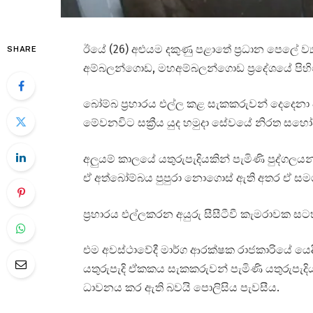
ඊයේ (26) අළුයම දකුණු පළාතේ ප්‍රධාන පෙලේ ව
SHARE
අම්බලන්ගොඩ, මහඅම්බලන්ගොඩ ප්‍රදේශයේ පිහිටි
බෝම්බ ප්‍රහාරය එල්ල කළ සැකකරුවන් දෙදෙනා 
මේවනවිට සක්‍රීය යුද හමුදා සේවයේ නිරත ස
අලුයම් කාලයේ යතුරුපැදියකින් පැමිණි පුද්ගලයන
ඒ අත්බෝම්බය පුපුරා නොගොස් ඇති අතර ඒ සම
ප්‍රහාරය එල්ලකරන අයුරු සීසීටීවී කැමරාවක සට
එම අවස්ථාවේදී මාර්ග ආරක්ෂක රාජකාරියේ යෙදී 
යතුරුපැදි ඒකකය සැකකරුවන් පැමිණි යතුරුප
ධාවනය කර ඇති බවයි පොලිසිය පැවසීය.