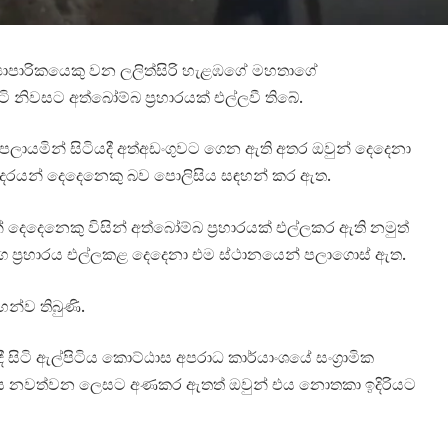
්‍යාපාරිකයෙකු වන ලලිත්සිරි හැළඹගේ මහතාගේ
 නිවසට අත්බෝම්බ ප්‍රහාරයක් එල්ලවී තිබේ.
පලායමින් සිටියදී අත්අඩංගුවට ගෙන ඇති අතර ඔවුන් දෙදෙනා
හෝදරයන් දෙදෙනෙකු බව පොලිසිය සඳහන් කර ඇත.
් දෙදෙනෙකු විසින් අත්බෝම්බ ප්‍රහාරයක් එල්ලකර ඇති නමුත්
ග ප්‍රහාරය එල්ලකළ දෙදෙනා එම ස්ථානයෙන් පලාගොස් ඇත.
හන්ව තිබුණි.
සිටි ඇල්පිටිය කොට්ඨාස අපරාධ කාර්යාංශයේ සංග්‍රාමික
ැදිය නවත්වන ලෙසට අණකර ඇතත් ඔවුන් එය නොතකා ඉදිරියට