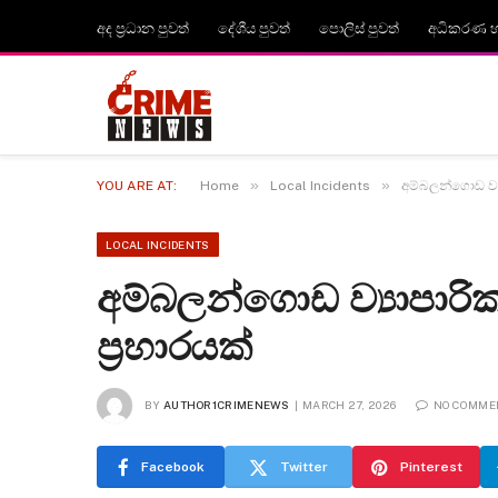
අද ප්‍රධාන පුවත්
දේශීය පුවත්
පොලිස් පුවත්
අධිකරණ හා
»
»
YOU ARE AT:
Home
Local Incidents
අම්බලන්ගොඩ ව්‍
LOCAL INCIDENTS
අම්බලන්ගොඩ ව්‍යාපාර
ප්‍රහාරයක්
BY
AUTHOR1CRIMENEWS
MARCH 27, 2026
NO COMME
Facebook
Twitter
Pinterest