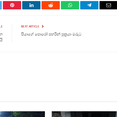
tter
Pinterest
LinkedIn
Reddit
WhatsApp
Telegram
Ema
LE
NEXT ARTICLE
ජන
පියාගේ පොරෝ පහරින් පුත්‍රයා මරුට
යි