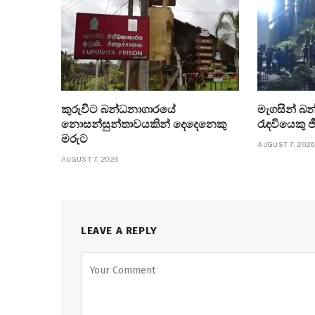
කුරුවිට බන්ධනාගාරයේ
මැගසින් බන
නොසන්සුන්තාවයකින් දෙදෙනෙකු
රැඳවියෙකු 
මරුට
AUGUST 7, 2026
AUGUST 7, 2026
LEAVE A REPLY