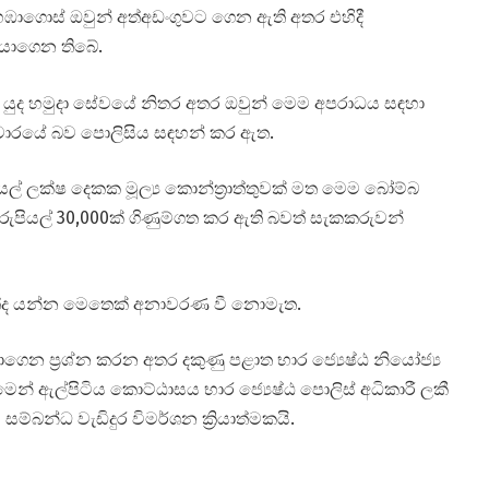
ඹාගොස් ඔවුන් අත්අඩංගුවට ගෙන ඇති අතර එහිදී
ොයාගෙන තිබේ.
 යුද හමුදා සේවයේ නිතර අතර ඔවුන් මෙම අපරාධය සඳහා
රවාරයේ බව පොලිසිය සඳහන් කර ඇත.
් ලක්ෂ දෙකක මූල්‍ය කොන්ත්‍රාත්තුවක් මත මෙම බෝම්බ
 රුපියල් 30,000ක් ගිණුම්ගත කර ඇති බවත් සැකකරුවන්
ඇත්ද යන්න මෙතෙක් අනාවරණ වී නොමැත.
ාගෙන ප්‍රශ්න කරන අතර දකුණු පළාත භාර ජ්‍යෙෂ්ඨ නියෝජ්‍ය
න් ඇල්පිටිය කොට්ඨාසය භාර ජ්‍යෙෂ්ඨ පොලිස් අධිකාරී ලකී
්බන්ධ වැඩිදුර විමර්ශන ක්‍රියාත්මකයි.