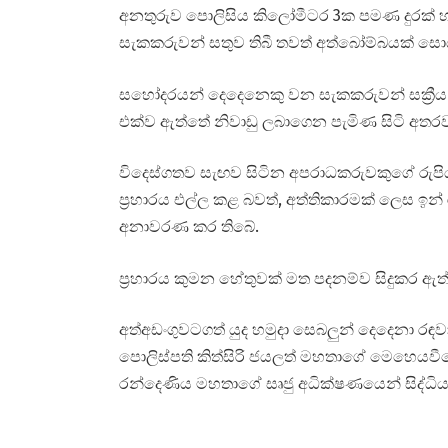
අනතුරුව පොලිසිය කිලෝමීටර 3ක පමණ දුරක් හ
සැකකරුවන් සතුව තිබී තවත් අත්බෝම්බයක් ස
සහෝදරයන් දෙදෙනෙකු වන සැකකරුවන් සක්‍රීය
එක්ව ඇත්තේ නිවාඩු ලබාගෙන පැමිණ සිටි අත
විදෙස්ගතව සැඟව සිටින අපරාධකරුවකුගේ රුපියල
ප්‍රහාරය එල්ල කළ බවත්, අත්තිකාරමක් ලෙස ඉන්
අනාවරණ කර තිබේ.
ප්‍රහාරය කුමන හේතුවක් මත පදනම්ව සිදුකර 
අත්අඩංගුවටගත් යුද හමුදා සෙබලුන් දෙදෙනා රඳව
පොලිස්පති කිත්සිරි ජයලත් මහතාගේ මෙහෙයවීමෙ
රන්දෙණිය මහතාගේ සෘජු අධික්ෂණයෙන් සිද්ධිය සම