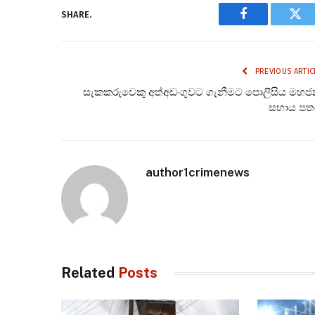
SHARE.
Facebook
Twi
PREVIOUS ARTIC
සැකකරුවෙකු අත්අඩංගුවට ගැනීමට පොලීසිය මහ
සහාය පත
author1crimenews
Related
Posts