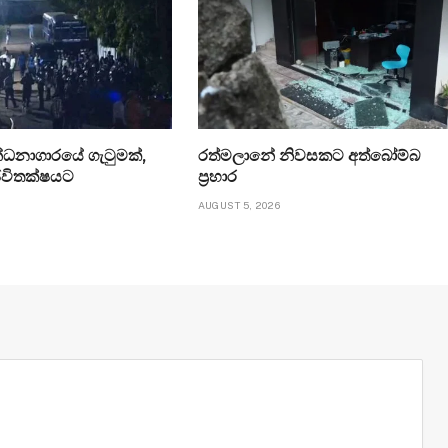
්ධනාගාරයේ ගැටුමක්,
රත්මලානේ නිවසකට අත්බෝම්බ
ජීවිතක්ෂයට
ප්‍රහාර
AUGUST 5, 2026