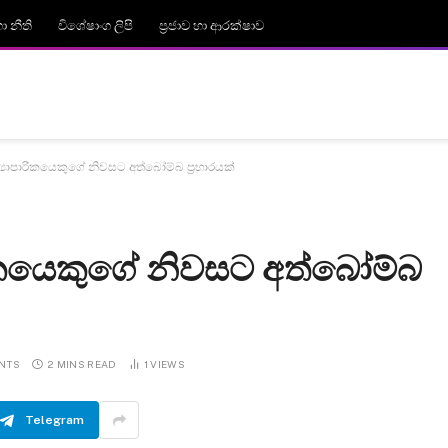
 නීති
විශේෂාංග ලිපි
ප්‍රජාව හා ආරක්ෂාව
යාපාරිකයෙකුගේ නිවසට අත්බෝම්බ ප්‍රහාරයක්
ිකයෙකුගේ නිවසට අත්බෝම්බ
NTS
2 MINS READ
1
VIEWS
Telegram