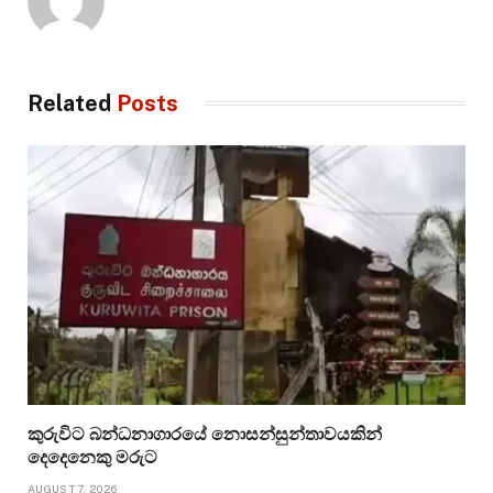
Related
Posts
කුරුවිට බන්ධනාගාරයේ නොසන්සුන්තාවයකින්
දෙදෙනෙකු මරුට
AUGUST 7, 2026