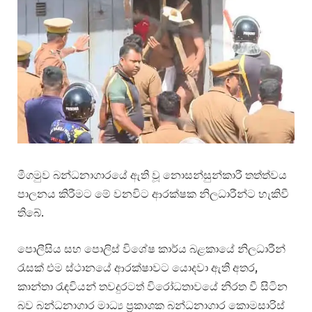
මීගමුව බන්ධනාගාරයේ ඇති වූ නොසන්සුන්කාරී තත්ත්වය
පාලනය කිරීමට මේ වනවිට ආරක්ෂක නිලධාරීන්ට හැකිවී
තිබේ.
පොලීසිය සහ පොලිස් විශේෂ කාර්ය බළකායේ නිලධාරීන්
රැසක් එම ස්ථානයේ ආරක්ෂාවට යොදවා ඇති අතර,
කාන්තා රැඳවියන් තවදුරටත් විරෝධතාවයේ නිරත වී සිටින
බව බන්ධනාගාර මාධ්‍ය ප්‍රකාශක බන්ධනාගාර කොමසාරිස්