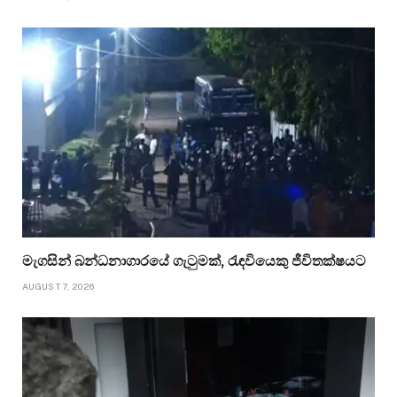
මැගසින් බන්ධනාගාරයේ ගැටුමක්, රැඳවියෙකු ජීවිතක්ෂයට
AUGUST 7, 2026