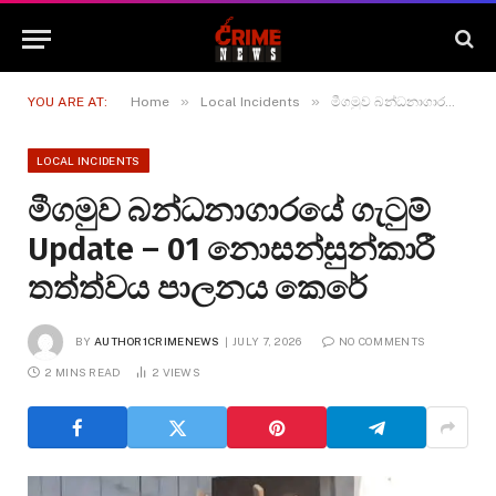
»
»
YOU ARE AT:
Home
Local Incidents
මීගමුව බන්ධනාගාරයේ ගැටුම් Update – 01 නොසන්සුන්කාරී තත්ත්වය පාලනය කෙරේ
LOCAL INCIDENTS
මීගමුව බන්ධනාගාරයේ ගැටුම්
Update – 01 නොසන්සුන්කාරී
තත්ත්වය පාලනය කෙරේ
BY
AUTHOR1CRIMENEWS
JULY 7, 2026
NO COMMENTS
2 MINS READ
2
VIEWS