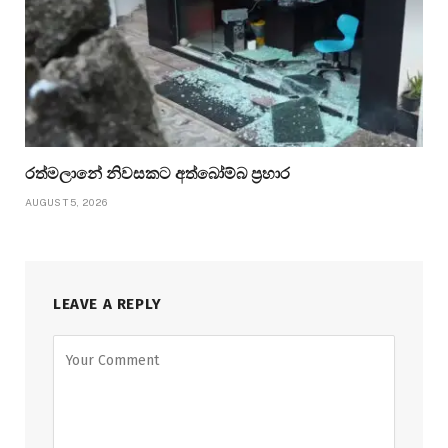
රත්මලානේ නිවසකට අත්බෝම්බ ප්‍රහාර
AUGUST 5, 2026
LEAVE A REPLY