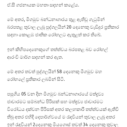
ඒ.සී ගජනායක මහතා සඳහන් කළේය.
මේ අතර, මීගමුව බන්ධනාගාරය තුළ ඇතිවූ ගැටුමින්
බරපතළ තුවාල ලැබූ පුද්ගලයින් 20 දෙනෙකු වැඩිදුර ප්‍රතිකාර
සඳහා කොළඹ ජාතික රෝහලට ඇතුළත් කර තිබේ.
ඉන් කිහිපදෙනෙකුගේ තත්ත්වය බරපතළ බව රෝහල්
ආරංචි මාර්ග සඳහන් කර ඇත.
මේ අතර තවත් පුද්ගලයින් 58 දෙනෙකු මීගමුව මහ
රෝහලේ ප්‍රතිකාර ලබමින් සිටී.
පසුගිය 05 වන දින මීගමුව බන්ධනාගාරයේ මත්ද්‍රව්‍ය
ජාවාරමට සම්බන්ධ පිරිසක් සහ මත්ද්‍රව්‍ය ජාවාරමට
විරෝධය දක්වන පිරිසක් අතර කලහකාරී තත්ත්වයක් ඇතිවී
තිබු අතර එහිදී දෙපාර්ශ්වයේ ම රැඳවියන් තුවාල ලැබූ අතර
ඉන් රැඳවියන් 2දෙනෙකු මියගොස් තවත් 34 දෙනෙකු තුවාල