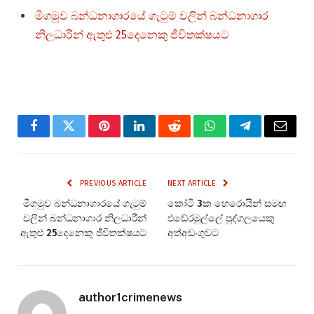
මීගමුව බන්ධනාගාරයේ ගැටුම් වලින් බන්ධනාගාර
නිලධාරීන් ඇතුළු 25දෙනෙකු ජීවිතක්ෂයට
Facebook
Twitter
Pinterest
LinkedIn
Reddit
WhatsApp
Telegram
Email
PREVIOUS ARTICLE
NEXT ARTICLE
මීගමුව බන්ධනාගාරයේ ගැටුම්
කෝටි 3ක හෙරොයින් සමඟ
වලින් බන්ධනාගාර නිලධාරීන්
එඬේරමුල්ලේ පුද්ගලයෙකු
ඇතුළු 25දෙනෙකු ජීවිතක්ෂයට
අත්අඩංගුවට
author1crimenews