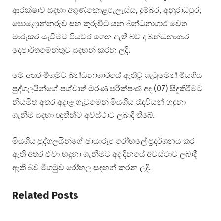
ආරක්ෂාව සඳහා අගුණකොළපැලැස්ස, දුම්බර, අනුරාධපුර,
පොළොන්නරුව සහ කුරුවිට යන බන්ධනාගාර වෙත
මාරුකර යැවීමට පියවර ගෙන ඇති බව ද බන්ධනාගාර
දෙපාර්තමේන්තුව සඳහන් කරන ලදි.
මේ අතර මීගමුව බන්ධනාගාරයේ ඇතිවූ ගැටුමෙන් මියගිය
පුද්ගලයින්ගේ පශ්චාත් මරණ පරීක්ෂණ අද (07) සිදුකිරීමට
නියමිත අතර අදාළ ගැටුමෙන් මියගිය රැඳවියන් හඳුනා
ගැනීම සඳහා ඥාතීන්ට අවස්ථාව ලබාදී තිබේ.
මියගිය පුද්ගලයින්ගේ ඡායාරූප රෝහලේ ප්‍රදර්ශනය කර
ඇති අතර ඒවා හඳුනා ගැනීමට අද දිනයේ අවස්ථාව ලබාදී
ඇති බව මීගමුව රෝහල සඳහන් කරන ලදි.
Related Posts