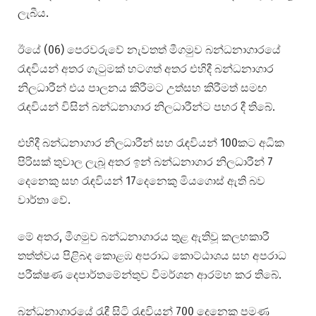
ලැබීය.
ඊයේ (06) පෙරවරුවේ නැවතත් මීගමුව බන්ධනාගාරයේ
රැඳවියන් අතර ගැටුමක් හටගත් අතර එහිදී බන්ධනාගාර
නිලධාරීන් එය පාලනය කිරීමට උත්සහ කිරීමත් සමඟ
රැඳවියන් විසින් බන්ධනාගාර නිලධාරීන්ට පහර දී තිබේ.
එහිදී බන්ධනාගාර නිලධාරීන් සහ රැඳවියන් 100කට අධික
පිරිසක් තුවාල ලැබූ අතර ඉන් බන්ධනාගාර නිලධාරීන් 7
දෙනෙකු සහ රැඳවියන් 17දෙනෙකු මියගොස් ඇති බව
වාර්තා වේ.
මේ අතර, මීගමුව බන්ධනාගාරය තුළ ඇතිවූ කලහකාරී
තත්ත්වය පිළිබද කොළඹ අපරාධ කොට්ඨාශය සහ අපරාධ
පරීක්ෂණ දෙපාර්තමේන්තුව විමර්ශන ආරම්භ කර තිබේ.
බන්ධනාගාරයේ රැඳී සිටි රැඳවියන් 700 දෙනෙකු පමණ