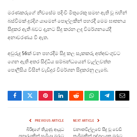
මරණකරුගේ නිවසේම පදිංචි මිතුරෙකු සමඟ ඇති වූ බහින්
බස්වීමක් දුරදිග යාමෙන් පොල්ලකින් පහරදී මෙම ඝාතනය
සිදුකර ඇති බවට දැනට සිදු කරන ලද විමර්ශනයේදී
අනාවරණය වී ඇත.
අවුරුදු 56ක් වන පහරදීම සිදු කල සැකකරු අත්අඩංගුවට
ගෙන ඇති අතර සිද්ධිය සම්බන්ධයෙන් වැල්ලවත්ත
පොලීසිය විසින් වැඩිදුර විමර්ශන සිදුකරනු ලැබේ.
Facebook
Twitter
Pinterest
LinkedIn
Reddit
WhatsApp
Telegram
Email
PREVIOUS ARTICLE
NEXT ARTICLE
බිරිඳගේ තියුණු ආයුධ
වනාතවිල්ලුවේ සිදු වූ වෙඩි
ප්‍රහාරයකින් සැමියා මරුට
තැබීමකින් පුද්ගලයකු මරුට