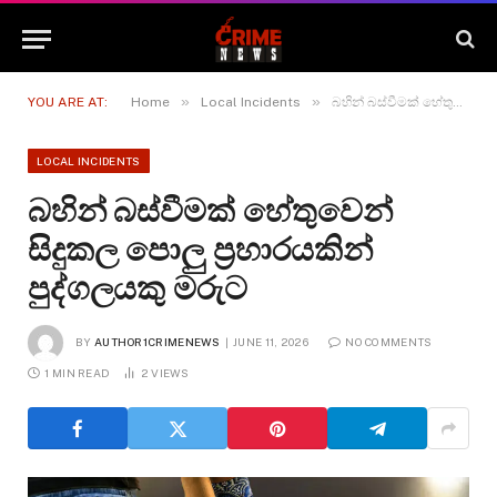
»
»
YOU ARE AT:
Home
Local Incidents
බහින් බස්වීමක් හේතුවෙන් සිදුකල පොලු ප්‍රහාරයකින් පුද්ගලයකු මරුට
LOCAL INCIDENTS
බහින් බස්වීමක් හේතුවෙන්
සිදුකල පොලු ප්‍රහාරයකින්
පුද්ගලයකු මරුට
BY
AUTHOR1CRIMENEWS
JUNE 11, 2026
NO COMMENTS
1 MIN READ
2
VIEWS