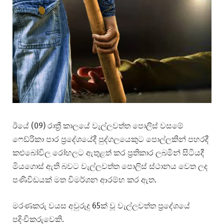
ඊයේ (09) රාත්‍රී කාලයේ වැල්ලවත්ත පොලිස් වසමේ
ෆෙඩ්රිකා පාර ප්‍රදේශයේදී පුද්ගලයෙකුට පොල්ලකින් පහරදී
කළුබෝවිල රෝහලට ඇතුළත් කර ප්‍රතිකාර ලබමින් සිටියදී
මියගොස් ඇති බවට වැල්ලවත්ත පොලිස් ස්ථානය වෙත ලද
පණිවිඩයක් මත විමර්ශන ආරම්භ කර ඇත.
මරණකරු වයස අවුරුදු 65ක් වූ වැල්ලවත්ත ප්‍රදේශයේ
පදිංචිකරුවෙකි.