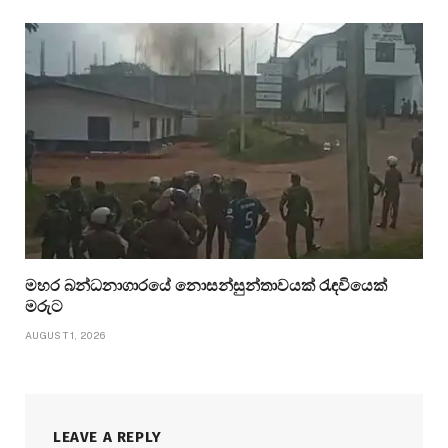
මහර බන්ධනාගාරයේ නොසන්සුන්තාවයක් රැඳවියෙක්
මරුට
AUGUST 1, 2026
LEAVE A REPLY