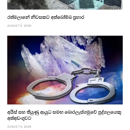
රත්මලානේ නිවසකට අත්බෝම්බ ප්‍රහාර
AUGUST 5, 2026
අයිස් සහ තියුණු ආයුධ සමඟ බොරලැස්ගමුවේ පුද්ගලයෙකු
අත්අඩංගුවට
AUGUST 5, 2026