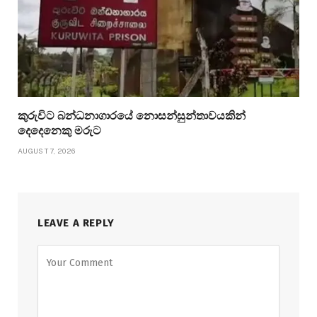
කුරුවිට බන්ධනාගාරයේ නොසන්සුන්තාවයකින්
දෙදෙනෙකු මරුට
AUGUST 7, 2026
LEAVE A REPLY