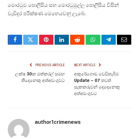
මොරටුව පොලීසිය සහ මොරටුමුල්ල පොලීසිය විසින්
වැඩිදුර පරීක්ෂණ මෙහෙයවනු ලැබේ.
Facebook
Twitter
Pinterest
LinkedIn
Reddit
WhatsApp
Telegram
Email
PREVIOUS ARTICLE
NEXT ARTICLE
ලක්ෂ 30ක මත්කරල් සමඟ
අකුරේගොඩ වෙඩිතැබීම
තිදෙනෙකු අත්අඩංගුවට
Update – 07 තවත්
සැකකරුවන් දෙදෙනෙකු
අත්අඩංගුවට
author1crimenews