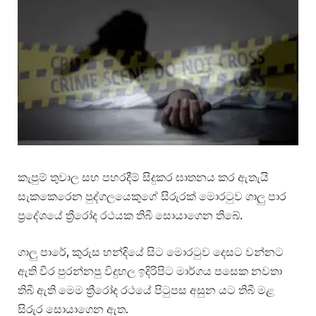
කැපුම් තුවාල සහ පහරදීම් සිදුකර ඝාතනය කර ඇතැයි
සැකකෙරෙන පුද්ගලයෙකුගේ සිරුරක් මොරටුව ගාලු පාර
ප්‍රදේශයේ ත්‍රීරෝද රථයක තිබී සොයාගෙන තිබේ.
ගාලු පාරේ, කුරුස හන්දියේ සිට මොරටුව දෙසට වන්නට
ඇති වීර පුරන්නපු විදුහල ඉදිරිපිට මාර්ගය පසෙක නවතා
තිබී ඇති මෙම ත්‍රීරෝද රථයේ පිටුපස අසුන යට තිබී මළ
සිරුර සොයාගෙන ඇත.