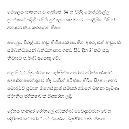
මෙලෙස ඝාතනය වී ඇත්තේ, 34 හැවිරිදි මොරටුමුල්ල
ප්‍රදේශයේ පදිංචිව සිටි පුද්ගලයෙකු බවට පොලීසිය විසින්
අනාවරණය කරගෙන තිබේ.
මොහුට විරුද්ධව නඩු කිහිපයක් පවතින අතර, එක් නඩුවක්
සම්බන්ධයෙන් බන්ධනාගාර ගතව සිට දින 21කට පසු
නිවසට පැමිණි අයෙකු වේ.
මළ සිරුර තිබූ ස්ථානය ගල්කිස්ස අපරාධ පරීක්ෂණාගාර
දෙපාර්තමේන්තුවේ නිලධාරීන් පරීක්ෂා කිරීම සිදුකළ අතර
මොරටුව ප්‍රධාන මහෙස්ත්‍රාත් සම්පත් ගමගේ මහතා පැමිණ
ස්ථානීය පරීක්ෂාවක් සිදුකරන ලදි.
දේහය පානදුර රෝහලේ අධිකරණ වෛද්‍යවරයා වෙත
ඉදිරිපත් කර මරණ පරීක්ෂණය සිදුකිරීමට නියමිතය.