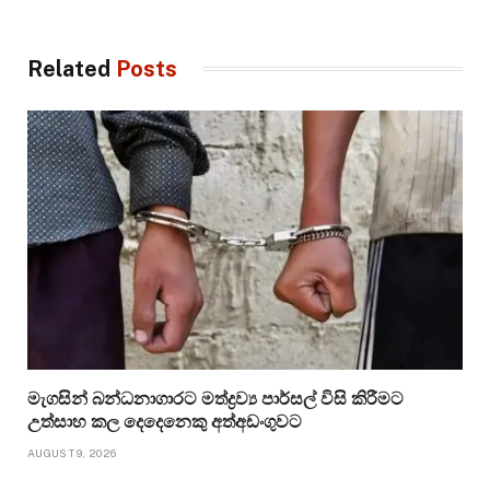
Related
Posts
මැගසින් බන්ධනාගාරට මත්ද්‍රව්‍ය පාර්සල් විසි කිරීමට
උත්සාහ කල දෙදෙනෙකු අත්අඩංගුවට
AUGUST 9, 2026