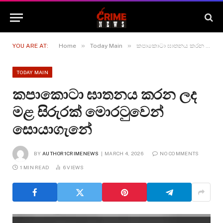
»
»
YOU ARE AT:
Home
Today Main
කපාකොටා ඝාතනය කරන ලද මළ සිරුරක් මොරටුවෙන් සොයාගැනේ
TODAY MAIN
කපාකොටා ඝාතනය කරන ලද
මළ සිරුරක් මොරටුවෙන්
සොයාගැනේ
BY
AUTHOR1CRIMENEWS
MARCH 4, 2026
NO COMMENTS
1 MIN READ
6
VIEWS