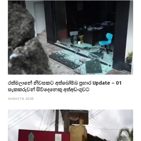
රත්මලානේ නිවසකට අත්බෝම්බ ප්‍රහාර Update – 01
සැකකරුවන් සිව්දෙනෙකු අත්අඩංගුවට
AUGUST 9, 2026