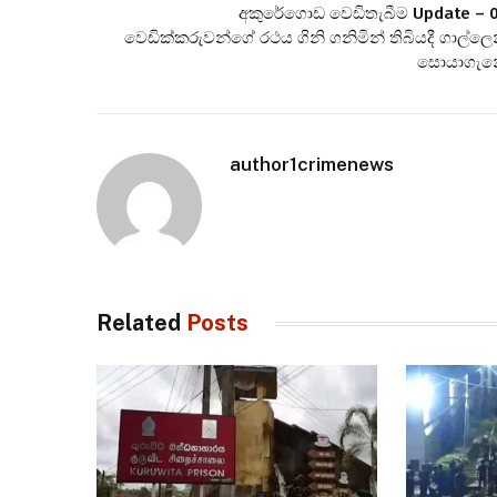
අකුරේගොඩ වෙඩිතැබීම Update – 
වෙඩික්කරුවන්ගේ රථය ගිනි ගනිමින් තිබියදී ගාල්ලෙ
සොයාගැන
author1crimenews
Related
Posts