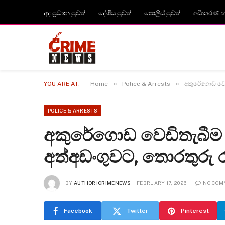
අද ප්‍රධාන පුවත්
දේශීය පුවත්
පොලිස් පුවත්
අධිකරණ හා
»
»
YOU ARE AT:
Home
Police & Arrests
අකුරේගොඩ වෙඩ
POLICE & ARRESTS
අකුරේගොඩ වෙඩිතැබීම 
අත්අඩංගුවට, තොරතුරු 
BY
AUTHOR1CRIMENEWS
FEBRUARY 17, 2026
NO COM
Facebook
Twitter
Pinterest