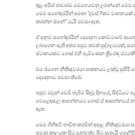
තුළ අයිස් ජාවාරම මෙහෙයවනු ලබන්නේ මෙම 
මෙම සහෝදරයින් අමතා “දවස් 7කට වාහනයක් රෙන
කරන්න ඕනේ“ යැයි පවසා ඇත.
ඒ අනුව සහෝදරයින් දෙදෙනා කොට්ටාවේ ආයතන
ලබාගෙන ඇති අතර පසුව තවත් පුද්ගලයෙක්, ස
ස්ථානයකට ගොස් එහි පැමිණෙන ත්‍රීරෝද රථයක
එය රැගෙන නීතිඥවරයා ඝාතනයට ලක්වූ සුපිරි 
දෙදෙනාට පවසා තිබේ.
පසුව ඔවුන් වෙඩි තැබීම සිදුවූ දිනයේ, සිද්ධියට
වෙළෙඳසැල ආසන්නයට ගොස් ඒ ආසන්නයේ නවතා 
ඇත.
මෙම ගිනිඅවි භාවිත කරමින් අදාළ නීතිඥවරයා
පමණ කාලයක සිට දැනුවත්ව සිට ඇතැයි පොලී