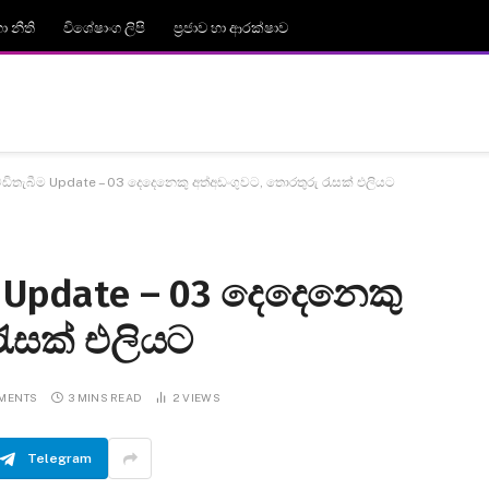
 නීති
විශේෂාංග ලිපි
ප්‍රජාව හා ආරක්ෂාව
ිතැබීම Update – 03 දෙදෙනෙකු අත්අඩංගුවට, තොරතුරු රැසක් එලියට
Update – 03 දෙදෙනෙකු
රැසක් එලියට
MENTS
3 MINS READ
2
VIEWS
Telegram