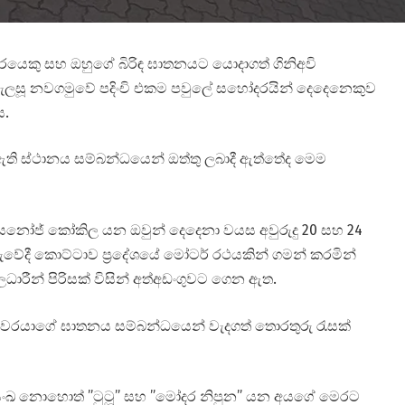
රයෙකු සහ ඔහුගේ බිරිඳ ඝාතනයට යොදාගත් ගිනිඅවි
සැලසූ නවගමුවේ පදිංචි එකම පවුලේ සහෝදරයින් දෙදෙනෙකුව
ය.
 ස්ථානය සම්බන්ධයෙන් ඔත්තු ලබාදී ඇත්තේද මෙම
සනෝජ් කෝකිල යන ඔවුන් දෙදෙනා වයස අවුරුදු 20 සහ 24
ේදී කොට්ටාව ප්‍රදේශයේ මෝටර් රථයකින් ගමන් කරමින්
ධාරීන් පිරිසක් විසින් අත්අඩංගුවට ගෙන ඇත.
ීතිඥවරයාගේ ඝාතනය සම්බන්ධයෙන් වැදගත් තොරතුරු රැසක්
ධුසංඛ නොහොත් ”ටුටූ” සහ ”මෝදර නිපුන” යන අයගේ මෙරට