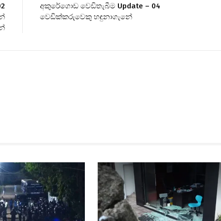
02
අකුරේගොඩ වෙඩිතැබීම Update – 04
න්
වෙඩික්කරුවෙකු හඳුනාගැනේ
ේ