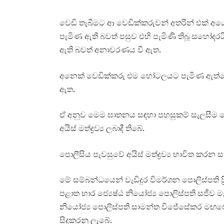
වෙඩි තැබීමට ආ වෙඩික්කරුවන් අතරින් එක් 
පැමිණ ඇති බවත් පසුව එහි පැමිණි තිබූ සහෝදර
ඇති බවත් අනාවරණය වී ඇත.
අනෙක් වෙඩික්කරු එම හෝටලයට පැමිණ ඇත්තේ 
ඇත.
ඒ අනුව මෙම ඝාතනය සඳහා පහසුකම් සැලසීම ව
අයිස් මත්ද්‍රව්‍ය ලබාදී තිබේ.
පොලීසිය පැවසුවේ අයිස් මත්ද්‍රව්‍ය භාවිත කර
මේ සම්බන්ධයෙන් වැඩිදුර විමර්ශන පොලිස්පති ප
පළාත භාර ජ්‍යෙෂ්ඨ නියෝජ්‍ය පොලිස්පති සජී
නියෝජ්‍ය පොලිස්පති සාමන්ත විජේසේකර මඟපෙ
සිදුකරනු ලැබේ.