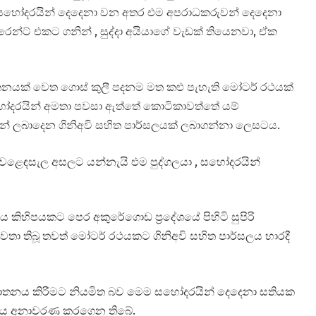
සහෝදරයින් දෙදෙනා වන අතර එම අපරාධකරුවන් දෙදෙනා
්ට් එකට ගනින් , සුද්දා අයියාගේ වැඩක් තියෙනවා, ඒක
යක් වෙත ගොස් කුලී පදනම මත කළු පැහැති මෝටර් රථයක්
හෝදරයින් අමතා පවසා ඇත්තේ කොටිකාවත්තේ යම්
ින් ලබාදෙන ගිනිඅවි සහිත පාර්සලයක් ලබාගන්නා ලෙසටය.
වෙළෙඳසැල අසලට යන්නැයි එම පුද්ගලයා , සහෝදරයින්
 පැය කිහිපයකට පෙර අකුරේගොඩ ප්‍රදේශයේ පිහිටි සුපිරි
තිබූ තවත් මෝටර් රථයකට ගිනිඅවි සහිත පාර්සලය භාරදී
 ඝාතනය කිරීමට නියමිත බව මෙම සහෝදරයින් දෙදෙනා සතියක
සිය අනාවරණ කරගෙන තිබේ.