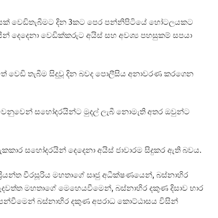
අයෙක් වෙඩිතැබීමට දින 3කට පෙර පන්නිපිටියේ හෝටලයකට
යින් දෙදෙනා වෙඩික්කරුට අයිස් සහ අවශ්‍ය පහසුකම් සපයා
වෙඩි තැබීම සිදුවූ දින බවද පොලීසිය අනාවරණ කරගෙන
ෙනුවෙන් සහෝදරයින්ට මුදල් ලැබී නොමැති අතර ඔවුන්ට
න සැකකාර සහෝදරයින් දෙදෙනා අයිස් ජාවාරම සිදුකර ඇති බවය.
්‍රියන්ත වීරසූරිය මහතාගේ සෘජු අධීක්ෂණයෙන්, බස්නාහිර
ව මැදවත්ත මහතාගේ මෙහෙයවීමෙන්, බස්නාහිර දකුණ දිසාව භාර
න්වීමෙන් බස්නාහිර දකුණ අපරාධ කොට්ඨාසය විසින්