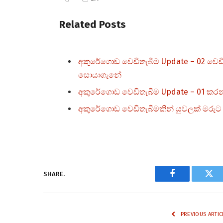
Related Posts
අකුරේගොඩ වෙඩිතැබීම Update – 02 වෙඩික
සොයාගැනේ
අකුරේගොඩ වෙඩිතැබීම Update – 01 කරන්
අකුරේගොඩ වෙඩිතැබීමකින් යුවලක් මරුට
SHARE.
Facebook
Twi
PREVIOUS ARTIC