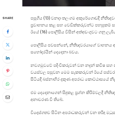
පසුගිය (13) වනදා තලංගම අකුරේගොඩදී නීතිඥව
SHARE
ප්‍රවාහනය කළ සහ වෙඩික්කරුවන්ට පහසුකම් 
ඊයේ (16) පොලීසිය විසින් අත්අඩංගුවට ගනු ලැබී
පොලීසිය පවසන්නේ, නීතිඥවරයාගේ වාහනය ඇති
සහෝදරයින් දෙදෙනා බවය.
නවගමුවවේ පදිංචිකරුවන් වන නදුන් කවීෂ සහ 
වයස්වල පසුවන මෙම සැකකරුවන් ඊයේ පස්වරුව
සිටියදී බස්නාහිර දකුණ අපරාධ කොට්ඨාසයේ නිල
එම දෙදෙනාගෙන් සිදුකළ ප්‍රශ්න කිරීම්වලදී න
අනාවරණ වී තිබේ.
විදෙස්ගතව සිටින අපරාධකරුවන් වන තරිඳු ම