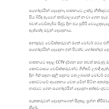
සහෝදරයින් දෙදෙනා, ඝාතනයට ලක්වූ නීතිඥවර
සිය බිරිඳ ඇයගේ කාර්යාලයෙන් නංවා ගෙන සෑම 
බවත් වෙඩිතැබීම සිදුවූ දින එය සුපිරි වෙළෙඳස
ඇත්තේද ඔවුන් දෙදෙනාය.
අනතුරුව වෙඩික්කරුවන් රැගත් මෝටර් රථය එ
සහෝදරයින් දෙදෙනා ඉන් පිටත්ව හෝකන්දර දෙ
ඝාතනයට අදාළ CCTV දර්ශන සහ තවත් කරුණු රැ
කොට්ඨාසය වෙඩික්කරුවන්ට ගිනිඅවි ලබාදී 
දින 7ක් සඳහා කුලී පදනම මත ලබාගත් මෝටර් ර
කොට්ටාවේ ආයතනය වෙත යමින් සිටින අතරතුර ඔ
භාරයට ගෙන සහෝදරයින් දෙදෙනා අත්අඩංගුවට 
සැකකරුවන් දෙදෙනාගෙන් සිදුකළ ප්‍රශ්න කිරී
තිබේ.