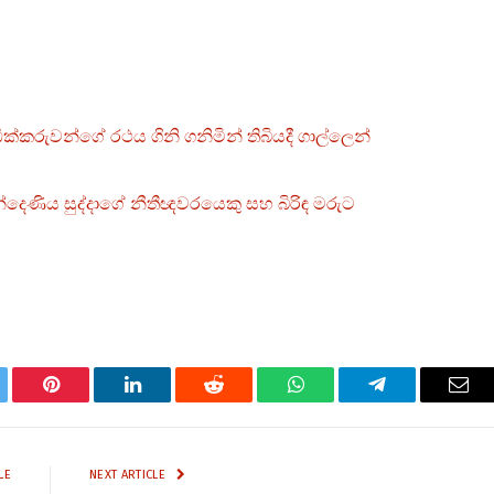
්කරුවන්ගේ රථය ගිනි ගනිමින් තිබියදී ගාල්ලෙන්
දෙණිය සුද්දාගේ නීතීඥවරයෙකු සහ බිරිඳ මරුට
tter
Pinterest
LinkedIn
Reddit
WhatsApp
Telegram
Ema
LE
NEXT ARTICLE