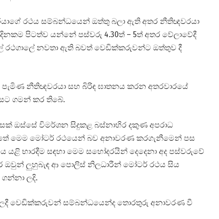
යාගේ රථය සම්බන්ධයෙන් ඔත්තු බලා ඇති අතර නීතිඥවරයා
දිනකම පිටත්ව යන්නේ පස්වරු 4.30ත් – 5ත් අතර වේලාවේදී
ැලේ රථගාලේ නවතා ඇති බවත් වෙඩික්කරුවන්ට ඔත්තුව දී
හි පැමිණ නීතිඥවරයා සහ බිරිඳ ඝාතනය කරන අතරවාරයේ
සට ගමන් කර තිබේ.
සක් ඔස්සේ විමර්ශන සිදුකළ බස්නාහිර දකුණ අපරාධ
ඇත්තේ මෙම මෝටර් රථයෙන් බව අනාවරණ කරගැනීමෙන් පස
ථය යළි භාරදීම සඳහා මෙම සහෝදරයින් දෙදෙනා අද පස්වරුවේ
වුන් ලුහුබැඳ ආ පොලිස් නිලධාරීන් මෝටර් රථය සිය
ගන්නා ලදි.
ම්වලදී වෙඩික්කරුවන් සම්බන්ධයෙන්ද තොරතුරු අනාවරණ වී